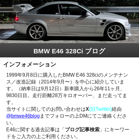
BMW E46 328Ci ブログ
インフォメーション
1999年9月8日に購入したBMW E46 328ciのメンテナン
ス／改造記録（2014年9月〜）を中心に紹介していま
す。（納車日は9月12日）新車購入から
26年11ヶ月、
9830
日目。走行距離28万キロオーバー、まだ走ってま
す。
当サイトに関してのお問い合わせは
X
(旧Twitter)
経由
@bmwe46blog
までフォローの上DMにてご連絡くださ
い。
E46に関する過去記事は「
ブログ記事検索
」にキーワー
ドをご入力の上ご利用ください。