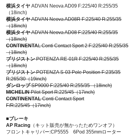
横浜タイヤ
ADVAN Neova AD09 F:225/40 R:255/35
（18inch)
横浜タイヤ
ADVAN Neova AD08R F:225/40 R:255/35
（18inch)
横浜タイヤ
ADVAN Neova AD08 F:225/40 R:255/35
（18inch)
CONTINENTA
L Conti Contact Sport 2 F:225/40 R:255/35
（18inch)
ブリジストン
POTENZA RE-01R F:225/40 R:255/35
（18inch)
ブリジストン
POTENZA S-03 Pole Position F:235/35
R:265/30（19inch)
ダンロップ
SP9000 F:225/40 R:255/35 （18inch)
MICHELIN
Pilot Sport R:225/45（17inch)
CONTINENTAL
Conti Contact Sport
F/R:225/45（17inch)
■ブレーキ
AP Racing
（キット販売が無かったためワンオフ）
フロントキャリパー:CP5555 6Pod 355mmローター