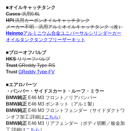
■オイルキャッチタンク
Cusco
汎用0.6L
HPI
汎用カーボンオイルキャッチタンク
メーカー不明 汎用アルミオイルキャッチタンク（改）
Heinmo
アルミニウム合金ユニバーサルシリンダーカー
オイルタンクタンクブリーザーキット
■ブローオフバルブ
HKS
リリーフバルブ
Trust
GReddy Type-RS
Trust
GReddy Type-FV
■エアロパーツ
・バンパー・サイドスカート・ルーフ・ミラー
BMW純正
E46 M3 フロント／リアバンパー
BMW純正
E46 M3 ボンネット（アルミ製）
BMW純正
E46 M3 フロントフェンダー（サイドダクトワ
ンオフ加工:詳細は
こちら
）
BMW純正
E46 M3 リアフェンダー（ボディ切断／板金加
工:詳細は
こちら
）