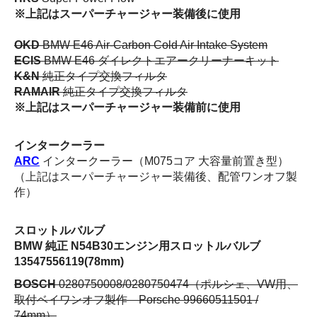
※上記はスーパーチャージャー装備後に使用
OKD
BMW E46 Air-Carbon Cold Air Intake System
ECIS
BMW E46 ダイレクトエアークリーナーキット
K&N
純正タイプ交換フィルタ
RAMAIR
純正タイプ交換フィルタ
※上記はスーパーチャージャー装備前に使用
インタークーラー
ARC
インタークーラー（M075コア 大容量前置き型）
（上記はスーパーチャージャー装備後、配管ワンオフ製
作）
スロットルバルブ
BMW 純正 N54B30エンジン用スロットルバルブ
13547556119(78mm)
BOSCH
0280750008/0280750474（ポルシェ、VW用、
取付ベイワンオフ製作 Porsche 99660511501 /
74mm）