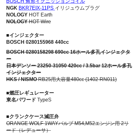
BOSCH 角形イグニッションコイル
NGK
BKR7EIX-11PS
イリジュウムプラグ
NOLOGY
HOT Earth
NOLOGY
HOT Wire
■インジェクター
BOSCH 0280155968 440cc
BOSCH 0280158298 690cc 16ホール多孔インジェクタ
ー
日本デンソー 23250-31050 420cc / 3.5bar 12ホール多孔
インジェクター
HKS / NISMO
RB25用大容量480cc (1402-RN011)
■燃圧レギュレーター
東名パワード
TypeS
■クランクケース減圧弁
ORANGE WOLF 1WAYバルブ M54,M52エンジン用 2リ
ード（レデューサ）