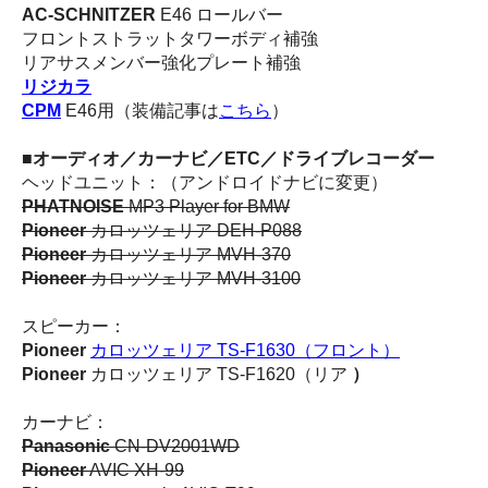
AC-SCHNITZER
E46 ロールバー
フロントストラットタワーボディ補強
リアサスメンバー強化プレート補強
リジカラ
CPM
E46用（装備記事は
こちら
）
■オーディオ／カーナビ／ETC／ドライブレコーダー
ヘッドユニット：（アンドロイドナビに変更）
PHATNOISE
MP3 Player for BMW
Pioneer
カロッツェリア DEH-P088
Pioneer
カロッツェリア MVH-370
Pioneer
カロッツェリア MVH-3100
スピーカー：
Pioneer
カロッツェリア TS-F1630（フロント）
Pioneer
カロッツェリア TS-F1620（リア
）
カーナビ：
Panasonic
CN-DV2001WD
Pioneer
AVIC XH-99