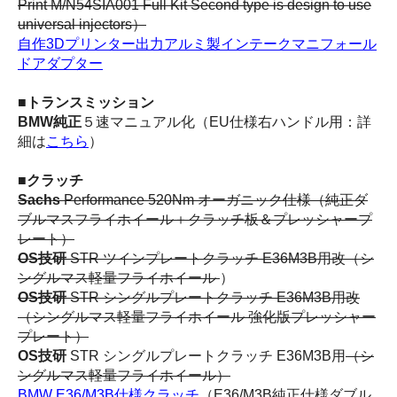
Print M/N54SIA001 Full Kit Second type is design to use
universal injectors）
自作3Dプリンター出力アルミ製インテークマニフォール
ドアダプター
■トランスミッション
BMW純正
５速マニュアル化（EU仕様右ハンドル用：詳
細は
こちら
）
■クラッチ
Sachs
Performance 520Nm オーガニック仕様（純正ダ
ブルマスフライホイール＋
クラッチ板＆プレッシャープ
レート）
OS技研
STR ツインプレートクラッチ E36M3B用改（シ
ングルマス軽量フライホイール
）
OS技研
STR シングルプレートクラッチ E36M3B用改
（
シングルマス軽量フライホイール 強化版プレッシャー
プレート）
OS技研
STR シングルプレートクラッチ E36M3B用
（
シ
ングルマス軽量フライホイール）
BMW E36/M3B仕様クラッチ
（E36/M3B純正仕様ダブル