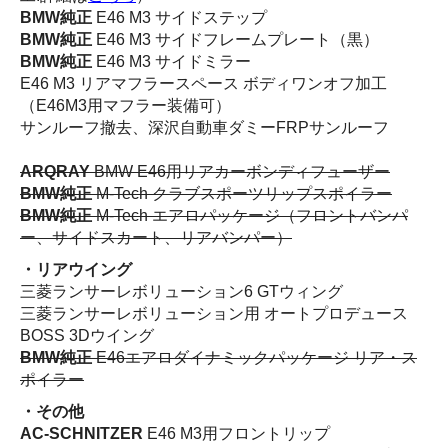
BMW純正
E46 M3 サイドステップ
BMW純正
E46 M3 サイドフレームプレート（黒）
BMW純正
E46 M3 サイドミラー
E46 M3 リアマフラースペース ボディワンオフ加工
（E46M3用マフラー装備可）
サンルーフ撤去、深沢自動車ダミーFRPサンルーフ
ARQRAY
BMW E46用リアカーボンディフューザー
BMW純正
M-Tech クラブスポーツリップスポイラー
BMW純正
M-Tech エアロパッケージ（フロントバンパ
ー、サイドスカート、リアバンパー）
・
リアウイング
三菱ランサーレボリューション6 GTウィング
三菱ランサーレボリューション用 オートプロデュース
BOSS 3Dウイング
BMW純正
E46エアロダイナミックパッケージ リア・ス
ポイラー
・
その他
AC-SCHNITZER
E46 M3用フロントリップ