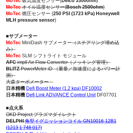
MoTec
吸気温度センサー(
Delco 3300ohm
)
MoTec
オイル温度センサー(
Bosch 2500ohm
)
MoTec
燃圧センサー (
250 PSI (1723 kPa) Honeywell
MLH pressure sensor
)
■サブメーター
MoTec
MiniDash サブメーター
（ステアリング埋め込
み）
MoTec
SLM シフトライト モジュール
AFC
impII Air Flow Converter（ノッキング管理）
BLITZ
PowerMeter-iD （重量／加速度によるパワー計
測）
大森ターボメーター
日本精機
Defi Boost Meter (1.2 kpa) DF10002
日本精機
Defi Link ADVANCE Control Unit
DF07701
■点火系
OKD Project プラズマダイレクト
DELPHI
角型イグニッションコイル GN10016-12B1
(1213 1 748 017)