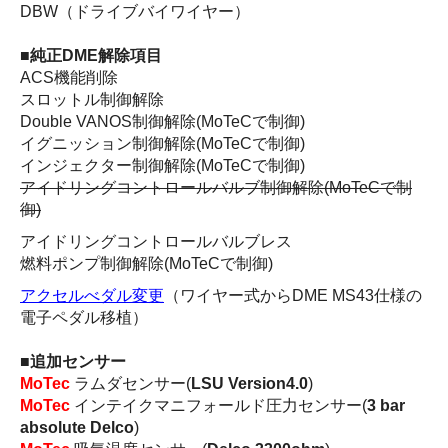
DBW（ドライブバイワイヤー）
■純正DME解除項目
ACS機能削除
スロットル制御解除
Double VANOS制御解除(MoTeCで制御)
イグニッション制御解除(MoTeCで制御)
インジェクター制御解除(MoTeCで制御)
アイドリングコントロールバルブ制御解除(MoTeCで制
御)
アイドリングコントロールバルブレス
燃料ポンプ制御解除(MoTeCで制御)
アクセルべダル変更
（ワイヤー式からDME MS43仕様の
電子ペダル移植）
■追加センサー
MoTec
ラムダセンサー(
LSU Version4.0
)
MoTec
インテイクマニフォールド圧力センサー(
3 bar
absolute Delco
)