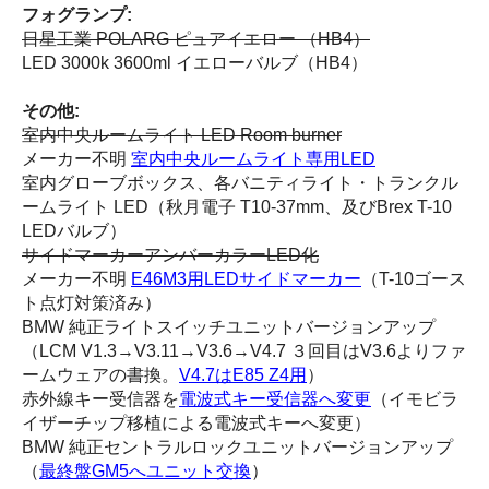
フォグランプ:
日星工業 POLARG ピュアイエロー （HB4）
LED 3000k 3600ml イエローバルブ（HB4）
その他:
室内中央ルームライト LED Room burner
メーカー不明
室内中央ルームライト専用LED
室内グローブボックス、各バニティライト・トランクル
ームライト LED（秋月電子 T10-37mm、及びBrex T-10
LEDバルブ）
サイドマーカーアンバーカラーLED化
メーカー不明
E46M3用LEDサイドマーカー
（T-10ゴース
ト点灯対策済み）
BMW 純正ライトスイッチユニットバージョンアップ
（LCM V1.3→V3.11→V3.6→V4.7 ３回目はV3.6よりファ
ームウェアの書換。
V4.7はE85 Z4用
）
赤外線キー受信器を
電波式キー受信器へ変更
（イモビラ
イザーチップ移植による電波式キーへ変更）
BMW 純正セントラルロックユニットバージョンアップ
（
最終盤GM5へユニット交換
）