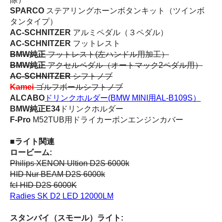
SPARCO
ステアリングホーンボタンキット（ツインボ
タンタイプ）
AC-SCHNITZER
アルミペダル（３ペダル）
AC-SCHNITZER
フットレスト
BMW純正
フットレスト(左ハンドル用加工）
BMW純正
アクセルペダル（オートマック2ペダル用）
AC-SCHNITZER
シフトノブ
Kamei
ゴルフボールシフトノブ
ALCABO
ドリンクホルダー(BMW MINI用AL-B109S）
BMW純正E34
ドリンクホルダー
F-Pro
M52TUB用ドライカーボンエンジンカバー
■ライト関連
ロービーム:
Philips XENON Ultion D2S 6000k
HID Nur BEAM
D2S 6000k
fcl HID D2S 6000K
Radies SK D2 LED 12000LM
スタンバイ（スモール）ライト: