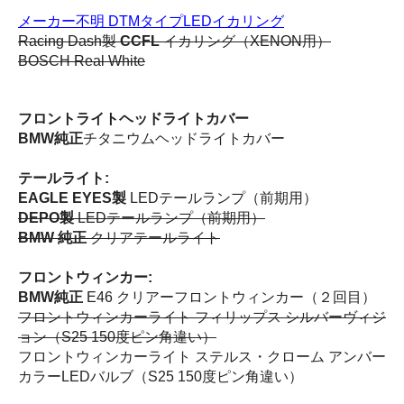
メーカー不明 DTMタイプLEDイカリング
Racing Dash製
CCFL
イカリング（XENON用）
BOSCH Real White
フロントライトヘッドライトカバー
BMW純正
チタニウムヘッドライトカバー
テールライト:
EAGLE EYES製
LEDテールランプ（前期用）
DEPO
製
LEDテールランプ（前期用）
BMW 純正
クリアテールライト
フロントウィンカー:
BMW純正
E46 クリアーフロントウィンカー（２回目）
フロントウィンカーライト フィリップス シルバーヴィジ
ョン（S25 150度ピン角違い）
フロントウィンカーライト ステルス・クローム アンバー
カラーLEDバルブ（S25 150度ピン角違い）