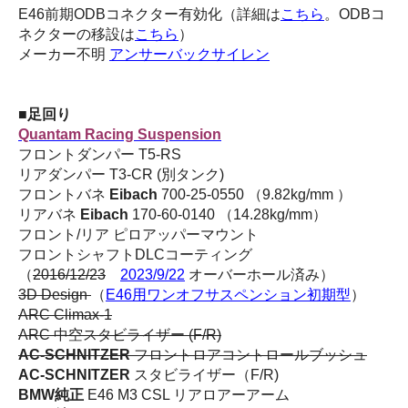
E46前期ODBコネクター有効化（詳細は
こちら
。ODBコ
ネクターの移設は
こちら
）
メーカー不明
アンサーバックサイレン
■足回り
Quantam Racing Suspension
フロントダンパー T5-RS
リアダンパー T3-CR (別タンク)
フロントバネ
Eibach
700-25-0550 （9.82kg/mm ）
リアバネ
Eibach
170-60-0140 （14.28kg/mm）
フロント/リア ピロアッパーマウント
フロントシャフトDLCコーティング
（
2016/12/23
2023/9/22
オーバーホール済み）
3D Design
（
E46用ワンオフサスペンション初期型
）
ARC Climax-1
ARC 中空スタビライザー (F/R)
AC-SCHNITZER
フロントロアコントロールブッシュ
AC-SCHNITZER
スタビライザー（F/R)
BMW純正
E46 M3 CSL リアロアーアーム