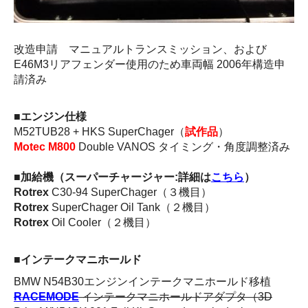
改造申請 マニュアルトランスミッション、および
E46M3リアフェンダー使用のため車両幅 2006年構造申
請済み
■エンジン仕様
M52TUB28 + HKS SuperChager（
試作品
）
Motec M800
Double VANOS タイミング・角度調整済み
■加給機（スーパーチャージャー:詳細は
こちら
）
Rotrex
C30-94 SuperChager（３機目）
Rotrex
SuperChager Oil Tank（２機目）
Rotrex
Oil Cooler（２機目）
■インテークマニホールド
BMW N54B30エンジンインテークマニホールド移植
RACEMODE
インテークマニホールドアダプタ（3D