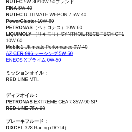
NUTEC
5W-30/10W-50ブレンド
FINA
5W-40
NUTEC
ULITIMATE WEPON 7.5W-40
PowerCluster
10W-60
PETRONAS
（ペトロナス）10W-60
LIQUIMOLY
（リキモリ）SYNTHOIL RECE TECH GT1
10W-60
Mobile1
Ultimeate Performance 0W-40
AZ CER-996 レーシング 5W-50
ENEOS Xプライム 0W-50
ミッションオイル：
RED LINE
MTL
ディフオイル：
PETRONAS
EXTREME GEAR 85W-90 SP
RED LINE
75w-90
ブレーキフルード：
DIXCEL
328 Racing (DOT4）