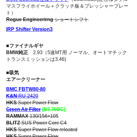
マスフライホイール＋クラッチ板＆プレッシャープレー
ト）
Rogue Engineerirng
ショートシフト
IRP Shifter Version3
■ファイナルギヤ
BMW純正
2.93（5速MT用 ノーマル、オートマチック
トランスミッションは3.46)
■吸気
エアークリーナー
BMC FBTW80-80
K&N
RU-2420
HKS
Super Power Flow
Green Air Filter
(B3.70BC)
RAMMAX
130/156×105
BLITZ
SUS Power Core C4
HKS
Super Power Flow reloated
HKS
Super Power Flow