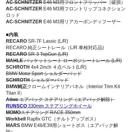
AC-SCHNITZER
E46 M3用フロントフリッパー
（破損）
AC-SCHNITZER
E46 M3用フロントリップコネクション
ロッド
AC-SCHNITZER
E46 M3用リアカーボンディフーザー
■内装
RECARO
SR-7F Lassic (L/R)
RECARO 純正シートレール（L/R 車検対応品)
RECARO
SR-3 TopGun (L/R)
MAHLE
バッケットシート ローポジシートレール (L/R)
SCHROTH
4x4 2inch ４点ベルト(L/R)
BMW Motor Sport ショルダーパッド
SCHROTH
ショルダーバッド
BMW純正
クロームインテリアパネル（Interior Trim Kit
Titan II）
Atiwe
エアバック ステアリング（エアバック解除）
RUNSCO
330mm ステアリングホイール
MOMO
ステアリング RACE 350mm
Workbell
Rapfix GTC（チルトアップボス）
MARS
BMW E46/E39用ショートボス（エアバック解
除）