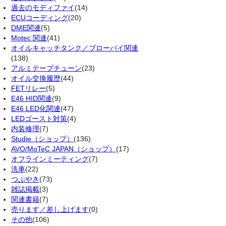
過去のモディファイ
(14)
ECUコーディング
(20)
DME関連
(5)
Motec 関連
(41)
オイルキャッチタンク／ブローバイ関連
(138)
アルミテープチューン
(23)
オイル交換履歴
(44)
FETリレー
(5)
E46 HID関連
(9)
E46 LED化関連
(47)
LEDゴースト対策
(4)
内装修理
(7)
Studie（ショップ）
(136)
AVO/MoTeC JAPAN（ショップ）
(17)
オフラインミーティング
(7)
洗車
(22)
つぶやき
(73)
雑誌掲載
(3)
関連書籍
(7)
売ります／差し上げます
(0)
その他
(106)