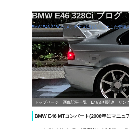
BMW E46 328Ci ブログ
BMW E46 328Ciのメンテナス記録を中心とした
トップページ
画像記事一覧
E46資料関連
リン
BMW E46 MTコンバート(2006年にマ