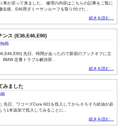
理より車が戻って来ました。 修理の内容はこちらの記事をご覧に
後、E46用ダミーサンルーフを取り付けた...
続きを読む…
(E36,E46,E90)
,
#e46
6,E46,E90) 先日、時間があったので新宿のブックオフに立
BMW 定番トラブル解決辞...
続きを読む…
してみました
e46
た 先日、ワコーズCore 601を投入してからそろそろ給油が必
もう1本追加で投入してみることに...
続きを読む…