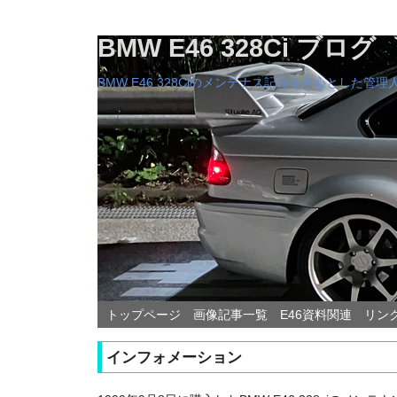
BMW E46 328Ci ブログ
BMW E46 328Ciのメンテナス記録を中心とした
トップページ
画像記事一覧
E46資料関連
リン
インフォメーション