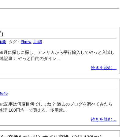
プ）
Y作業
タグ：
#bmw
,
#e46
年の8月に探しに探し、アメリカから平行輸入してやっと入試し
記事： やっと目的のダイレ...
続きを読む…
#e46
イトルの記事は何度目何でしょね？ 過去のブログを調べてみたら
理 100円均一で買える、多用途...
続きを読む…