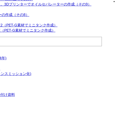
た。3Dプリンターでオイルセパレーターの作成（その9）
ーの作成（その8）
（PET-G素材でミニタンク作成）
（PET-G素材でミニタンク作成）
4年)
)
トランスミッション化)
り付け資料