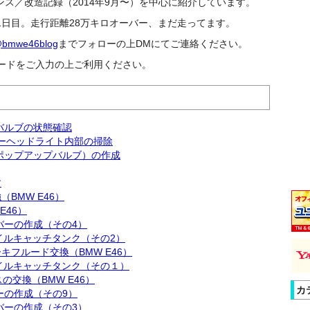
ンテナンス／改造記録（2014年9月〜）を中心に紹介しています。
1
日目。走行距離28万キロオーバー、まだ走ってます。
bmwe46blog
までフォローの上DMにてご連絡ください。
ードをご入力の上ご利用ください。
バルブの状態確認
クターヘッドライト内部の掃除
ポップアップバルブ）の作成
す
BMW E46）
E46）
バーの作成（その4）
オイルキャッチタンク（その2）
フルード交換（BMW E46）
オイルキャッチタンク（その１）
の交換（BMW E46）
カ
ーの作成（その9）
バーの作成（その3）