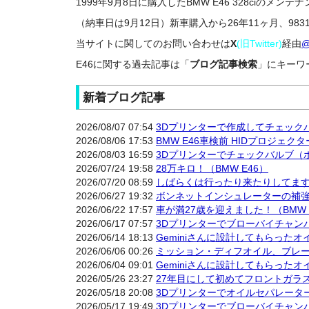
1999年9月8日に購入したBMW E46 328ciのメ
（納車日は9月12日）新車購入から
26年11ヶ月、983
当サイトに関してのお問い合わせは
X
(旧Twitter)
経由
@
E46に関する過去記事は「
ブログ記事検索
」にキーワ
新着ブログ記事
2026/08/07 07:54
3Dプリンターで作成してチェック
2026/08/06 17:53
BMW E46車検前 HIDプロジェ
2026/08/03 16:59
3Dプリンターでチェックバルブ（
2026/07/24 19:58
28万キロ！（BMW E46）
2026/07/20 08:59
しばらくは行ったり来たりしてま
2026/06/27 19:32
ボンネットインシュレーターの補強（
2026/06/22 17:57
車が満27歳を迎えました！（BMW 
2026/06/17 07:57
3Dプリンターでブローバイチャン
2026/06/14 18:13
Geminiさんに設計してもらった
2026/06/06 00:26
ミッション・ディフオイル、ブレーキ
2026/06/04 09:01
Geminiさんに設計してもらった
2026/05/26 23:27
27年目にして初めてフロントガラス
2026/05/18 20:08
3Dプリンターでオイルセパレータ
2026/05/17 19:49
3Dプリンターでブローバイチャン