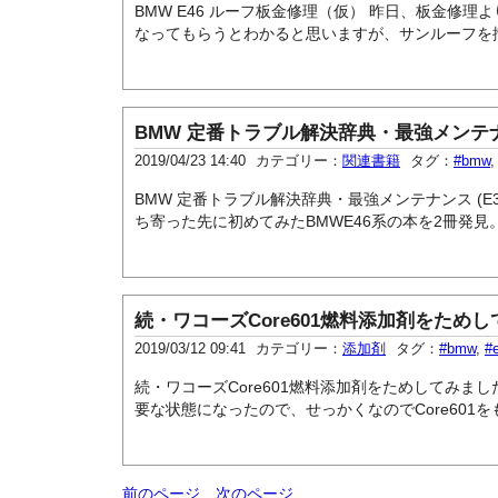
BMW E46 ルーフ板金修理（仮） 昨日、板金修
なってもらうとわかると思いますが、サンルーフを撤去
BMW 定番トラブル解決辞典・最強メンテナンス 
2019/04/23 14:40
カテゴリー：
関連書籍
タグ：
#bmw
BMW 定番トラブル解決辞典・最強メンテナンス (E3
ち寄った先に初めてみたBMWE46系の本を2冊発見。 
続・ワコーズCore601燃料添加剤をため
2019/03/12 09:41
カテゴリー：
添加剤
タグ：
#bmw
,
#
続・ワコーズCore601燃料添加剤をためしてみまし
要な状態になったので、せっかくなのでCore601を
前のページ
次のページ