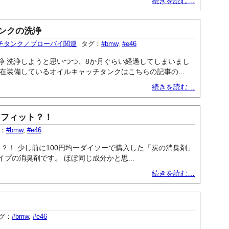
続きを読む…
ンクの洗浄
チタンク／ブローバイ関連
タグ：
#bmw
,
#e46
浄 洗浄しようと思いつつ、8か月ぐらい経過してしまいまし
在装備しているオイルキャッチタンクはこちらの記事の...
続きを読む…
トフィット？！
：
#bmw
,
#e46
ト？！ 少し前に100円均一ダイソーで購入した「炭の消臭剤」
プの消臭剤です。 ほぼ同じ成分かと思...
続きを読む…
グ：
#bmw
,
#e46