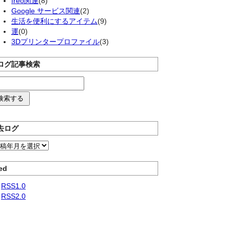
freo関連
(8)
Google サービス関連
(2)
生活を便利にするアイテム
(9)
運
(0)
3Dプリンタープロファイル
(3)
ログ記事検索
去ログ
ed
RSS1.0
RSS2.0