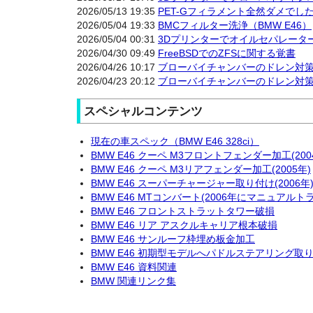
2026/05/13 19:35
PET-Gフィラメント全然ダメでし
2026/05/04 19:33
BMCフィルター洗浄（BMW E46）
2026/05/04 00:31
3Dプリンターでオイルセパレータ
2026/04/30 09:49
FreeBSDでのZFSに関する覚書
2026/04/26 10:17
ブローバイチャンバーのドレン対策2
2026/04/23 20:12
ブローバイチャンバーのドレン対策
スペシャルコンテンツ
現在の車スペック（BMW E46 328ci）
BMW E46 クーペ M3フロントフェンダー加工(200
BMW E46 クーペ M3リアフェンダー加工(2005年)
BMW E46 スーパーチャージャー取り付け(2006年
BMW E46 MTコンバート(2006年にマニュアル
BMW E46 フロントストラットタワー破損
BMW E46 リア アスクルキャリア根本破損
BMW E46 サンルーフ枠埋め板金加工
BMW E46 初期型モデルへパドルステアリング取
BMW E46 資料関連
BMW 関連リンク集