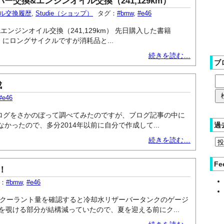
バー交換&エンジンオイル交換（241,129km）
ル交換履歴
,
Studie（ショップ）
タグ：
#bmw
,
#e46
エンジンオイル交換（241,129km） 先日購入した書籍
にロングサイクルですが消耗品と...
続きを読む…
ブ
成
#e46
のブログをさかのぼって調べてみたのですが、ブログ記事の中に
ったので、多分2014年以前に自分で作成して...
過
続きを読む…
Fe
！
：
#bmw
,
#e46
、クーラント量を確認すると冷却水リザーバータンクのゲージ
を覗ける部分が結構減っていたので、夏を迎える前にク...