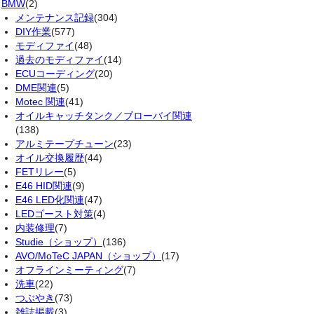
BMW
(2)
メンテナンス記録
(304)
DIY作業
(577)
モディファイ
(48)
過去のモディファイ
(14)
ECUコーディング
(20)
DME関連
(5)
Motec 関連
(41)
オイルキャッチタンク／ブローバイ関連
(138)
アルミテープチューン
(23)
オイル交換履歴
(44)
FETリレー
(5)
E46 HID関連
(9)
E46 LED化関連
(47)
LEDゴースト対策
(4)
内装修理
(7)
Studie（ショップ）
(136)
AVO/MoTeC JAPAN（ショップ）
(17)
オフラインミーティング
(7)
洗車
(22)
つぶやき
(73)
雑誌掲載
(3)