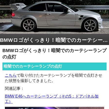
BMWロゴがくっきり！暗闇でのカーテシーランプの点灯
BMWロゴがくっきり！暗闇でのカーテシーランプ
の点灯
暗闇でのカーテシーランプの点灯
こちら
で取り付けたカーテシーランプを暗闇で点灯させ
た状態を撮影してきました。
関連記事：
BMW E46へカーテシーランプ（その5：ドアパネル加
工）