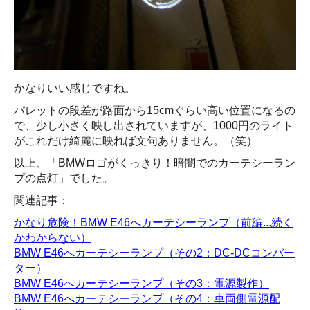
かなりいい感じですね。
パレットの段差が路面から15cmぐらい高い位置になるの
で、少し小さく映し出されていますが、1000円のライト
がこれだけ綺麗に映れば文句ありません。（笑）
以上、「BMWロゴがくっきり！暗闇でのカーテシーラン
プの点灯」でした。
関連記事：
かなり危険！BMW E46へカーテシーランプ（前編...続く
かわからない）
BMW E46へカーテシーランプ（その2：DC-DCコンバー
ター）
BMW E46へカーテシーランプ（その3：電源製作）
BMW E46へカーテシーランプ（その4：車両側電源配