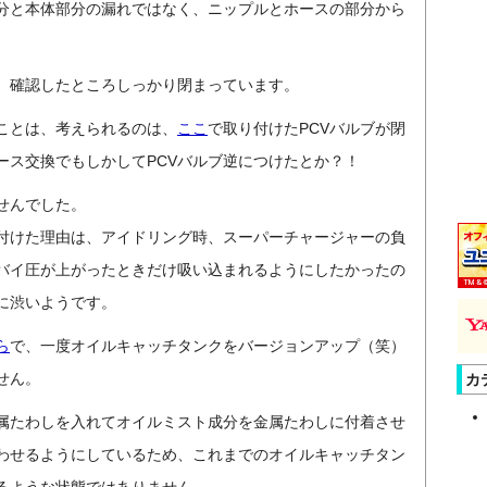
分と本体部分の漏れではなく、ニップルとホースの部分から
、確認したところしっかり閉まっています。
ことは、考えられるのは、
ここ
で取り付けたPCVバルブが閉
ース交換でもしかしてPCVバルブ逆につけたとか？！
せんでした。
り付けた理由は、アイドリング時、スーパーチャージャーの負
バイ圧が上がったときだけ吸い込まれるようにしたかったの
に渋いようです。
ら
で、一度オイルキャッチタンクをバージョンアップ（笑）
せん。
カ
属たわしを入れてオイルミスト成分を金属たわしに付着させ
わせるようにしているため、これまでのオイルキャッチタン