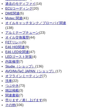
過去のモディファイ
(14)
ECUコーディング
(20)
DME関連
(5)
Motec 関連
(41)
オイルキャッチタンク／ブローバイ関連
(138)
アルミテープチューン
(23)
オイル交換履歴
(44)
FETリレー
(5)
E46 HID関連
(9)
E46 LED化関連
(47)
LEDゴースト対策
(4)
内装修理
(7)
Studie（ショップ）
(136)
AVO/MoTeC JAPAN（ショップ）
(17)
オフラインミーティング
(7)
洗車
(22)
つぶやき
(73)
雑誌掲載
(3)
関連書籍
(7)
売ります／差し上げます
(0)
その他
(106)