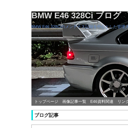
BMW E46 328Ci ブログ
BMW E46 328Ciのメンテナス記録を中心とした
トップページ
画像記事一覧
E46資料関連
リン
ブログ記事