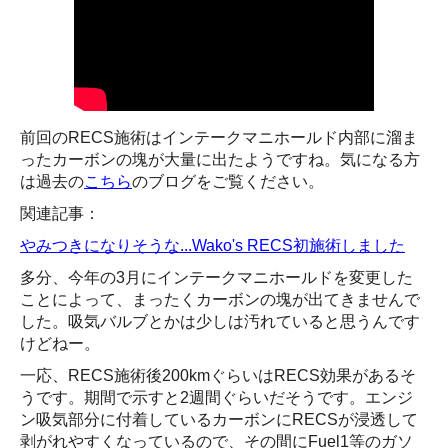
前回のRECS施術はインテークマニホールド内部に溜ま
ったカーボンの塊が大量に出たようですね。気になる方
は過去の
こちら
のブログをご覧ください。
関連記事：
やみつきになりそうな...Wako's RECS初施術しました
多分、今年の3月にインテークマニホールドを変更した
ことによって、まったくカーボンの塊が出てきませんで
した。吸気バルブとかは少しは汚れていると思うんです
けどねー。
一応、RECS施術後200kmぐらいはRECS効果があるそ
うです。期間で示すと2週間ぐらいだそうです。エンジ
ン吸気部分に付着しているカーボンにRECSが浸透して
剥がれやすくなっているので、その間にFuel1等のガソ