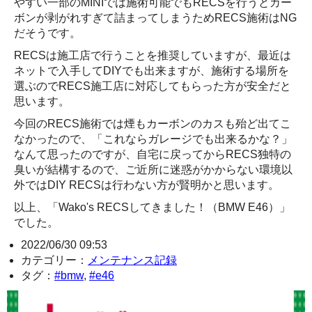
やすい一部のMINIでは施術可能でもRECSを行うとカー
ボンが剥がれすぎて詰まってしまうためRECS施術はNG
だそうです。
RECSは施工店で行うことを推奨していますが、最近は
ネットで入手してDIYでも出来ますが、施術する場所を
選ぶのでRECS施工店に対応してもらった方が安全だと
思います。
今回のRECS施術では煙もカーボンのカスも殆ど出てこ
なかったので、「これならガレージでも出来るかな？」
なんて思ったのですが、自宅に戻ってからRECS独特の
臭いが結構するので、ご近所に迷惑がかからない環境以
外ではDIY RECSは行わない方が賢明かと思います。
以上、「Wako's RECSしてきました！（BMW E46）」
でした。
2022/06/30 09:53
カテゴリー：
メンテナンス記録
タグ：
#bmw
,
#e46