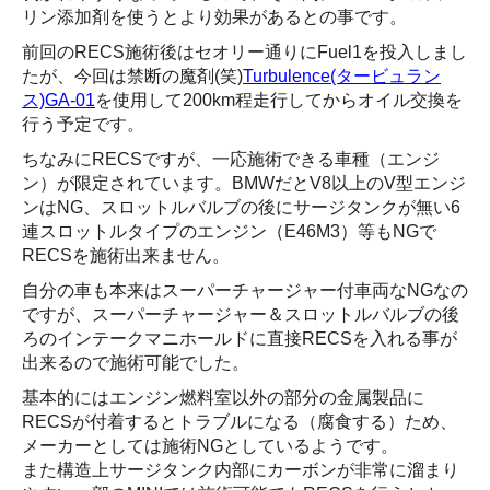
リン添加剤を使うとより効果があるとの事です。
前回のRECS施術後はセオリー通りにFuel1を投入しまし
たが、今回は禁断の魔剤(笑)
Turbulence(タービュラン
ス)GA-01
を使用して200km程走行してからオイル交換を
行う予定です。
ちなみにRECSですが、一応施術できる車種（エンジ
ン）が限定されています。BMWだとV8以上のV型エンジ
ンはNG、スロットルバルブの後にサージタンクが無い6
連スロットルタイプのエンジン（E46M3）等もNGで
RECSを施術出来ません。
自分の車も本来はスーパーチャージャー付車両なNGなの
ですが、スーパーチャージャー＆スロットルバルブの後
ろのインテークマニホールドに直接RECSを入れる事が
出来るので施術可能でした。
基本的にはエンジン燃料室以外の部分の金属製品に
RECSが付着するとトラブルになる（腐食する）ため、
メーカーとしては施術NGとしているようです。
また構造上サージタンク内部にカーボンが非常に溜まり