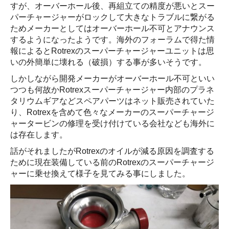
すが、オーバーホール後、再組立ての精度が悪いとスー
パーチャージャーがロックして大きなトラブルに繋がる
ためメーカーとしてはオーバーホール不可とアナウンス
するようになったようです。海外のフォーラムで得た情
報によるとRotrexのスーパーチャージャーユニットは思
いの外簡単に壊れる（破損）する事が多いそうです。
しかしながら開発メーカーがオーバーホール不可といい
つつも何故かRotrexスーパーチャージャー内部のプラネ
タリウムギアなどスペアパーツはネット販売されていた
り、Rotrexを含めて色々なメーカーのスーパーチャージ
ャータービンの修理を受け付けている会社なども海外に
は存在します。
話がそれましたがRotrexのオイルが減る原因を調査する
ために現在装備している前のRotrexのスーパーチャージ
ャーに乗せ換えて様子を見てみる事にしました。