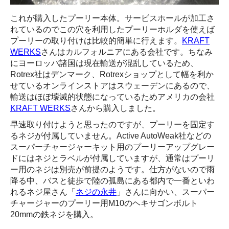
これが購入したプーリー本体。サービスホールが加工さ
れているのでこの穴を利用したプーリーホルダを使えば
プーリーの取り付けは比較的簡単に行えます。
KRAFT
WERKS
さんはカルフォルニアにある会社です。ちなみ
にヨーロッパ諸国は現在輸送が混乱しているため、
Rotrex社はデンマーク、Rotrexショップとして幅を利か
せているオンラインストアはスウェーデンにあるので、
輸送はほぼ壊滅的状態になっているためアメリカの会社
KRAFT WERKS
さんから購入しました。
早速取り付けようと思ったのですが、プーリーを固定す
るネジが付属していません。Active AutoWeak社などの
スーパーチャージャーキット用のプーリーアップグレー
ドにはネジとラベルが付属していますが、通常はプーリ
ー用のネジは別売が前提のようです。仕方がないので雨
降る中、バスと徒歩で陸の孤島にある都内で一番といわ
れるネジ屋さん「
ネジの永井
」さんに向かい、スーパー
チャージャーのプーリー用M10のヘキサゴンボルト
20mmの鉄ネジを購入。