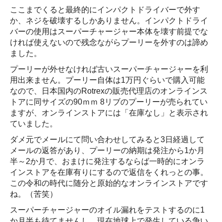
ここまでくると最終的にインパクトドライバーで外す
か、ネジを破壊するしかありません。インパクトドライ
バーの使用はスーパーチャージャー本体を壊す前提でな
ければ使えないので残念ながらプーリーを外すのは諦め
ました。
プーリーが外せなければ古いスーパーチャージャーを利
用出来ません。プーリー自体は1万円ぐらいで購入可能
なので、日本国内のRotrexの販売代理店のオンラインス
トアに同サイズの90ｍｍ 8リブのプーリーが売られてい
ますが、オンラインストアには「在庫なし」と表示され
ていました。
ダメ元でメールにて問い合わせしてみると3日経過して
メールの返答があり、プーリーの納期は発注から1か月
半～2か月で、おまけに発注するならば一時的にオンラ
インストアを在庫有りにするので返信をくれっとの事。
この令和の時代に随分と原始的なオンラインストアです
ね。（苦笑）
スーパーチャージャーのオイル漏れをテストするのに1
か月半も待てませんし、現在地球上で発生している争い