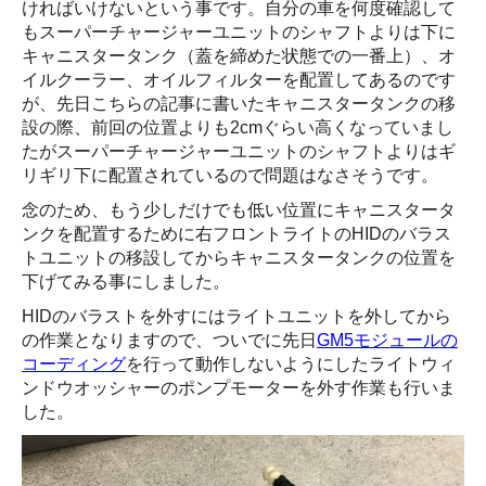
ければいけないという事です。自分の車を何度確認して
もスーパーチャージャーユニットのシャフトよりは下に
キャニスタータンク（蓋を締めた状態での一番上）、オ
イルクーラー、オイルフィルターを配置してあるのです
が、先日こちらの記事に書いたキャニスタータンクの移
設の際、前回の位置よりも2cmぐらい高くなっていまし
たがスーパーチャージャーユニットのシャフトよりはギ
リギリ下に配置されているので問題はなさそうです。
念のため、もう少しだけでも低い位置にキャニスタータ
ンクを配置するために右フロントライトのHIDのバラス
トユニットの移設してからキャニスタータンクの位置を
下げてみる事にしました。
HIDのバラストを外すにはライトユニットを外してから
の作業となりますので、ついでに先日
GM5モジュールの
コーディング
を行って動作しないようにしたライトウィ
ンドウオッシャーのポンプモーターを外す作業も行いま
した。