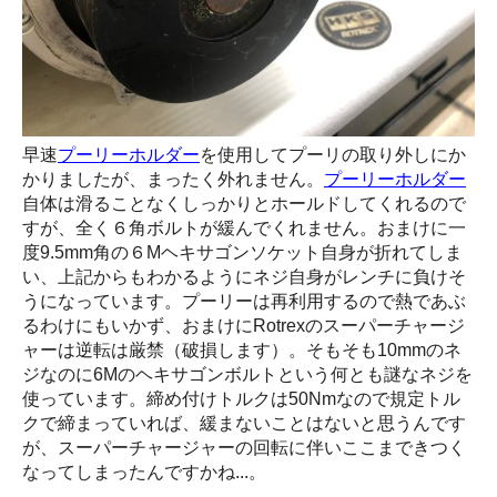
早速
プーリーホルダー
を使用してプーリの取り外しにか
かりましたが、まったく外れません。
プーリーホルダー
自体は滑ることなくしっかりとホールドしてくれるので
すが、全く６角ボルトが緩んでくれません。おまけに一
度9.5mm角の６Mヘキサゴンソケット自身が折れてしま
い、上記からもわかるようにネジ自身がレンチに負けそ
うになっています。プーリーは再利用するので熱であぶ
るわけにもいかず、おまけにRotrexのスーパーチャージ
ャーは逆転は厳禁（破損します）。そもそも10mmのネ
ジなのに6Mのヘキサゴンボルトという何とも謎なネジを
使っています。締め付けトルクは50Nmなので規定トル
クで締まっていれば、緩まないことはないと思うんです
が、スーパーチャージャーの回転に伴いここまできつく
なってしまったんですかね...。