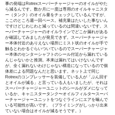
事の発端はRotrexスーパーチャージャーのオイルがやた
ら減るんです。数か月に一度は専用のオイルキャニスタ
ー（タンク）のオイル量をチェックしているんですが、
ここのところ週一回ペース。補充量はたいした事ないん
ですけどじわじわと減っているのは間違いないです。ス
ーパーチャージャーのオイルラインでどこか漏れがある
か確認してみましたが発見できず。スーパーチャージャ
ー本体付近のありえない場所にミスト状のオイルが手で
触るとわかるぐらいついているのでスーパーチャージャ
ー本体のセンターシャフトのシール付近から漏れている
んじゃないかと推測。本来は漏れてはいけないんです
が、全く漏れないわけじゃない構造になっているので個
体差による問題なんだと思います。ネット上で同じ
Rotrexのコンプレッサーを装備している人が「ぶん回す
とオイルが減る」と言っている人もいましたが、それは
スーパーチャージャーユニットのシールがダメになって
いるか、キャニスタータンク〜オイルフィルタ〜スーパ
ーチャージャーユニットをつなぐラインにエアを噛んで
いる可能性が高いです。（プライミングがしっかり出来
ていない場合はオイルが減るそうです。）