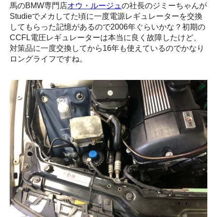
馬のBMW専門店
オウ・ルージュ
の社長のジミーちゃんが
Studieでメカしてた頃に一度電源レギュレーターを交換
してもらった記憶があるので2006年ぐらいかな？初期の
CCFL電圧レギュレーターは本当に良く故障したけど、
対策品に一度交換してから16年も使えているのでかなり
ロングライフですね。