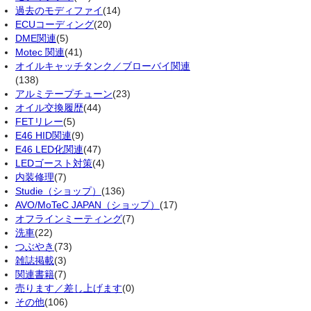
過去のモディファイ
(14)
ECUコーディング
(20)
DME関連
(5)
Motec 関連
(41)
オイルキャッチタンク／ブローバイ関連
(138)
アルミテープチューン
(23)
オイル交換履歴
(44)
FETリレー
(5)
E46 HID関連
(9)
E46 LED化関連
(47)
LEDゴースト対策
(4)
内装修理
(7)
Studie（ショップ）
(136)
AVO/MoTeC JAPAN（ショップ）
(17)
オフラインミーティング
(7)
洗車
(22)
つぶやき
(73)
雑誌掲載
(3)
関連書籍
(7)
売ります／差し上げます
(0)
その他
(106)