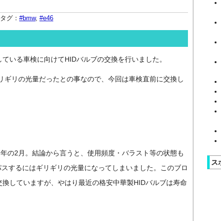
タグ：
#bmw
,
#e46
している車検に向けてHIDバルブの交換を行いました。
リギリの光量だったとの事なので、今回は車検直前に交換し
017年の2月。結論から言うと、使用頻度・バラスト等の状態も
ス
パスするにはギリギリの光量になってしまいました。このブロ
交換していますが、やはり最近の格安中華製HIDバルブは寿命