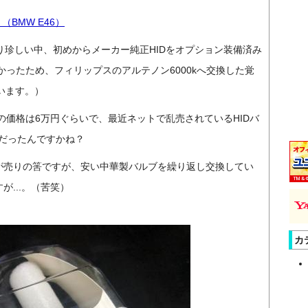
（BMW E46）
なり珍しい中、初めからメーカー純正HIDをオプション装備済み
ったため、フィリップスのアルテノン6000kへ交換した覚
います。）
価格は6万円ぐらいで、最近ネットで乱売されているHIDバ
命だったんですかね？
事が売りの筈ですが、安い中華製バルブを繰り返し交換してい
が...。（苦笑）
カ