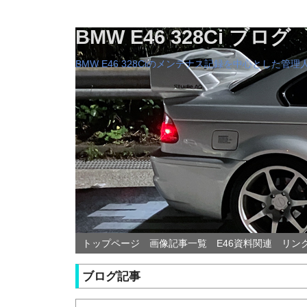
BMW E46 328Ci ブログ
BMW E46 328Ciのメンテナス記録を中心とした
トップページ
画像記事一覧
E46資料関連
リン
ブログ記事