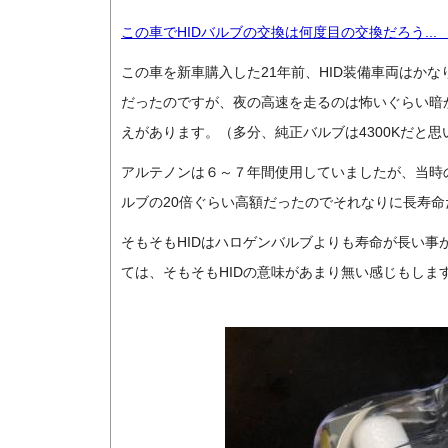
この車でHIDバルブの交換は何度目の交換だろう... 
この車を新車購入した21年前、HID装備車両はか
だったのですが、夜の高速を走るのは怖いぐらい暗か
えがあります。（多分、純正バルブは4300Kだと思
アルテノンは６～７年間使用していましたが、当時の
ルブの20倍ぐらい高額だったのでそれなりに長寿
そもそもHIDはハロゲンバルブよりも寿命が長い
ては、そもそもHIDの意味があまり無い感じもします