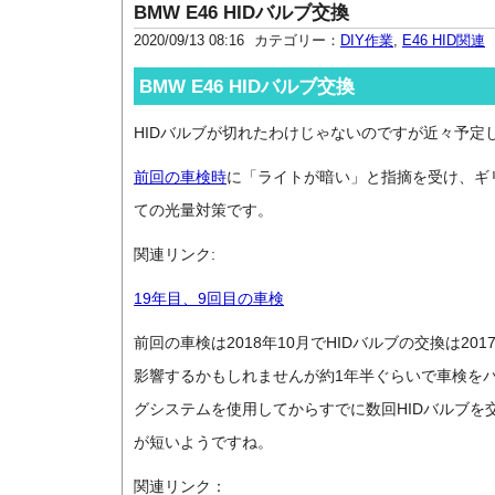
BMW E46 HIDバルブ交換
2020/09/13 08:16
カテゴリー：
DIY作業
,
E46 HID関連
BMW E46 HIDバルブ交換
HIDバルブが切れたわけじゃないのですが近々予定
前回の車検時
に「ライトが暗い」と指摘を受け、ギ
ての光量対策です。
関連リンク:
19年目、9回目の車検
前回の車検は2018年10月でHIDバルブの交換は2
影響するかもしれませんが約1年半ぐらいで車検を
グシステムを使用してからすでに数回HIDバルブを
が短いようですね。
関連リンク：