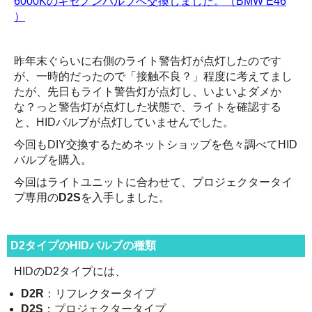
6000Kのキセノンバルブへ交換しました。（BMW E46
）
昨年末ぐらいに右側のライト警告灯が点灯したのです
が、一時的だったので「接触不良？」程度に考えてまし
たが、先日もライト警告灯が点灯し、いよいよダメか
な？っと警告灯が点灯した状態で、ライトを確認する
と、HIDバルブが点灯していませんでした。
今回もDIY交換するためネットショップを色々調べてHID
バルブを購入。
今回はライトユニットに合わせて、プロジェクタータイ
プ専用の
D2S
を入手しました。
D2タイプのHIDバルブの種類
HIDのD2タイプには、
D2R
：リフレクタータイプ
D2S
：プロジェクタータイプ