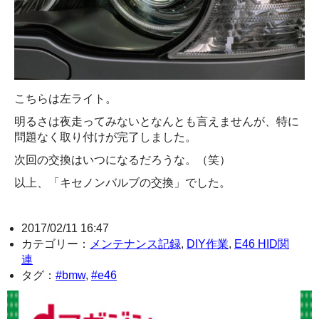
こちらは左ライト。
明るさは夜走ってみないとなんとも言えませんが、特に
問題なく取り付けが完了しました。
次回の交換はいつになるだろうな。（笑）
以上、「キセノンバルブの交換」でした。
2017/02/11 16:47
カテゴリー：
メンテナンス記録
,
DIY作業
,
E46 HID関
連
タグ：
#bmw
,
#e46