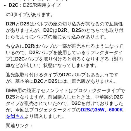
D2C
：D2S/R両用タイプ
の3タイプがあります。
D2R
と
D2S
はバルブの座の切り込みが異なるので互換性
がありませんが、
D2C
は
D2R
、
D2S
のどちらでも取り付
けらるようにバルブの座に切り込みがあります。
ちなみに
D2R
はバルブの一部が遮光されるようになって
いるので、
D2R
バルブを使用しているリフレクタータイ
プに
D2C
バルブを取り付けると明るくなりすぎる（対向
車などが眩しい）状態になってしまいます。
遮光版取り付けるタイプの
D2C
バルブもあるようです
が、基本的に
D2C
と
D2S
には、遮光版がありません。
BMW用の純正キセノンライトはプロジェクタータイプで
D2S
となりますが、前回購入したときは、中華製の
D2C
タイプが乱売されていたので、
D2C
を付けておりました
が、今回はプロジェクタータイプの
D2S
の
35W
、
6000K
をfclさん
より購入しました。
関連リンク：