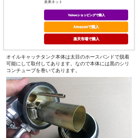
未来ネット
Yahooショッピングで購入
Amazonで購入
楽天市場で購入
オイルキャッチタンク本体は太目のホースバンドで脱着
可能にして取付してあります。なので本体には黒のシリ
コンチューブを巻いてあります。