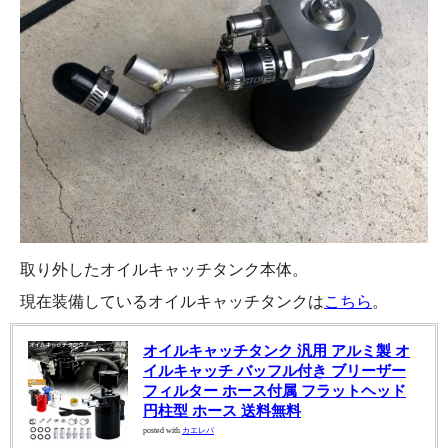
取り外したオイルキャッチタンク本体。
現在装備しているオイルキャッチタンクは
こちら
。
オイルキャッチタンク 汎用 アルミ製 オ
イルキャッチ バッフル付き ブリーザー
フィルター ホース付属 フラットヘッド
円柱型 ホース 送料無料
posted with
カエレバ