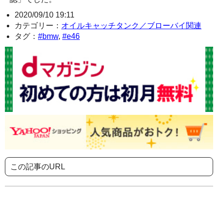
2020/09/10 19:11
カテゴリー：
オイルキャッチタンク／ブローバイ関連
タグ：
#bmw
,
#e46
この記事のURL