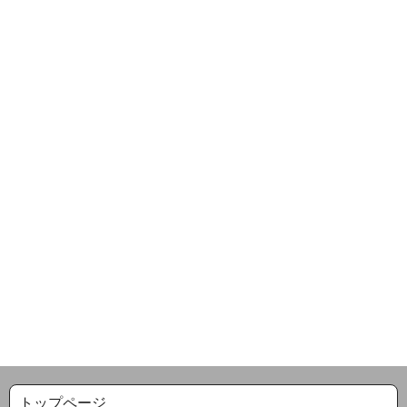
トップページ