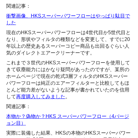
関連記事：
衝撃画像、HKSスーパーパワーフローはやっぱり駄目で
した
現在のHKSスーパーパワーフローは4世代目か5世代目と
なり、形状やフィルタの種類などを変更して、すでに20
年以上の歴史あるスーパーコピー商品も出回るぐらい人
気のダイレクトエアークリーナーです。
これまで３世代のHKSスーパーパワーフローを使用して
きて収塵能力にはかなり疑問があったのですが、某所の
ホームページで現在の乾式3層フィルタのHKSスーパー
パワーフローは純正のエアーフィルターと比較してもほ
とんど能力差がないような記事が書かれていたのを信用
して
再度購入してみました
。
関連記事：
本物か？偽物か？HKS スーパーパワーフロー（4バージ
ョン目）
実際に装備した結果、HKSの本物のHKSスーパーパワー