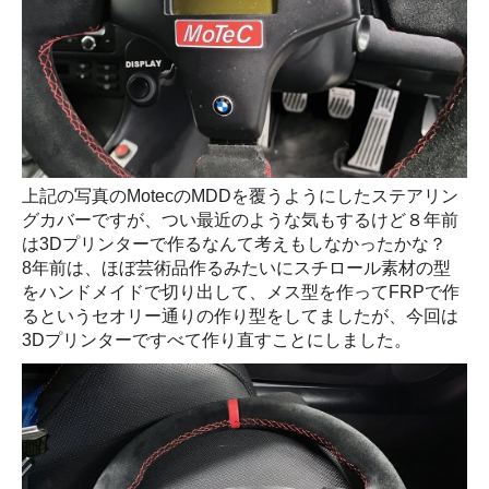
上記の写真のMotecのMDDを覆うようにしたステアリン
グカバーですが、つい最近のような気もするけど８年前
は3Dプリンターで作るなんて考えもしなかったかな？
8年前は、ほぼ芸術品作るみたいにスチロール素材の型
をハンドメイドで切り出して、メス型を作ってFRPで作
るというセオリー通りの作り型をしてましたが、今回は
3Dプリンターですべて作り直すことにしました。