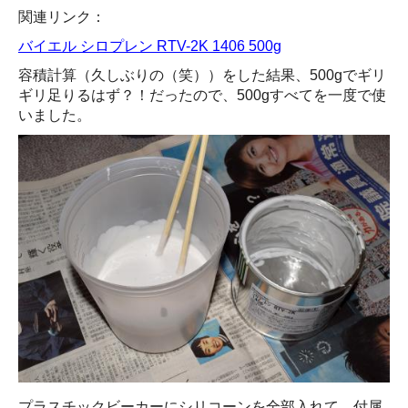
関連リンク：
バイエル シロプレン RTV-2K 1406 500g
容積計算（久しぶりの（笑））をした結果、500gでギリ
ギリ足りるはず？！だったので、500gすべてを一度で使
いました。
プラスチックビーカーにシリコーンを全部入れて、付属