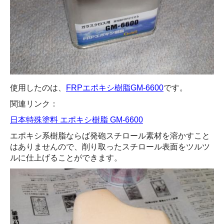
使用したのは、
FRPエポキシ樹脂GM-6600
です。
関連リンク：
日本特殊塗料 エポキシ樹脂 GM-6600
エポキシ系樹脂ならば発砲スチロール素材を溶かすこと
はありませんので、削り取ったスチロール表面をツルツ
ルに仕上げることができます。