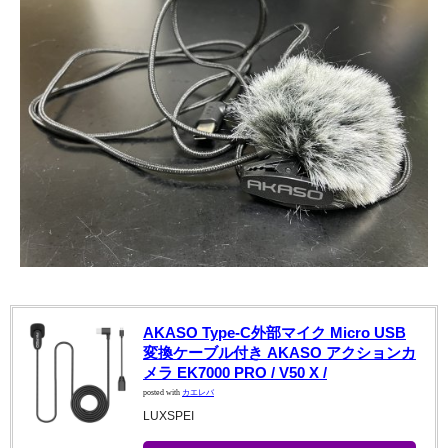
AKASO Type-C外部マイク Micro USB
変換ケーブル付き AKASO アクションカ
メラ EK7000 PRO / V50 X /
posted with
カエレバ
LUXSPEI