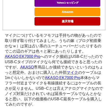
Yahooショッピング
Amazon
楽天市場
マイクにつけているモフモフは手持ちの物があったので
取り得ず取り付けてみました。うちの嫁（ブログ初搭乗
かなｗ）は実は占い系のユーチューバーだったりするの
でこの辺のギアは色々と家にあったりします。
AKASO EK7000 Pro
へのマイク接続はUSB-Cだったので
USB-Cタイプのマイクなら何でも接続できると思ったの
ですが、
AKASO
専用品しか接続できないというのはちょ
っと想定外。おまけに購入した外部
マイク
のケーブルは
1mぐらいしかないので
AKASO EK7000 Pro
本体からマ
フラー付近までマイクを有線接続するにはケーブルの長
さが足りません。USB−Cとは言えアナログマイクなので
ノイズ対策だけされていれば延長ケーブルでなんとかな
ると思い、以下の低価格のUSB-C延長ケーブルを購入し
てみたのですが、