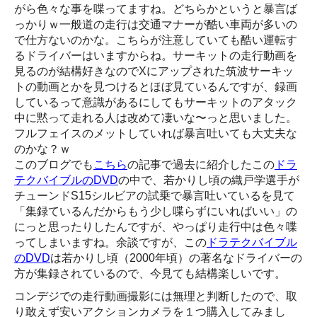
がら色々な事を喋ってますね。どちらかというと暴言ば
っかりｗ一般道の走行は交通マナーが酷い車両が多いの
で仕方ないのかな。こちらが注意していても酷い運転す
るドライバーはいますからね。サーキットの走行動画を
見るのが結構好きなのでXにアップされた筑波サーキッ
トの動画とかを見つけるとほぼ見ているんですが、録画
しているって意識があるにしてもサーキットのアタック
中に黙って走れる人は改めて凄いな〜っと思いました。
フルフェイスのメットしていれば暴言吐いても大丈夫な
のかな？ｗ
このブログでも
こちら
の記事で過去に紹介したこの
ドラ
テクバイブルのDVD
の中で、若かりし頃の織戸学選手が
チューンドS15シルビアの試乗で暴言吐いているを見て
「集録ているんだからもう少し喋らずにいればいい」の
にっと思ったりしたんですが、やっぱり走行中は色々喋
ってしまいますね。余談ですが、この
ドラテクバイブル
のDVD
は若かりし頃（2000年頃）の著名なドライバーの
方が集録されているので、今見ても結構楽しいです。
コンデジでの走行動画撮影には無理と判断したので、取
り敢えず安いアクションカメラを１つ購入してみまし