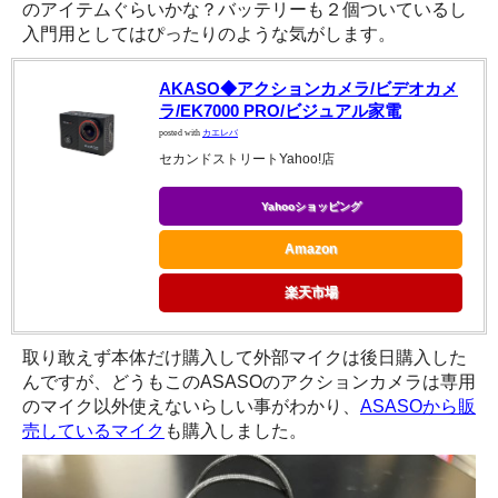
のアイテムぐらいかな？バッテリーも２個ついているし
入門用としてはぴったりのような気がします。
AKASO◆アクションカメラ/ビデオカメ
ラ/EK7000 PRO/ビジュアル家電
posted with
カエレバ
セカンドストリートYahoo!店
Yahooショッピング
Amazon
楽天市場
取り敢えず本体だけ購入して外部マイクは後日購入した
んですが、どうもこのASASOのアクションカメラは専用
のマイク以外使えないらしい事がわかり、
ASASOから販
売しているマイク
も購入しました。