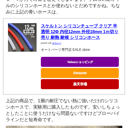
ルのシリコンホースとか使わないとだめですかね。ちな
みに上記の青いホースは、
スケルトン シリコンチューブ クリア 半
透明 12Φ 内径12mm 外径18mm 1ｍ切り
売り 耐熱 耐候 シリコンホース
posted with
カエレバ
オートパーツ専門店 EALE store
Yahooショッピング
Amazon
楽天市場
上記の商品で、1層の耐圧でない熱に強いだけのシリコ
ンホースで、実験用に購入したものです。安いしちょっ
としたことに使うだけなら問題ないですけどブローバイ
ラインだと短寿命です。