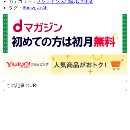
カテゴリー：
メンテナンス記録
,
DIY作業
タグ：
#bmw
,
#e46
この記事のURL