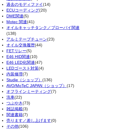
過去のモディファイ
(14)
ECUコーディング
(20)
DME関連
(5)
Motec 関連
(41)
オイルキャッチタンク／ブローバイ関連
(138)
アルミテープチューン
(23)
オイル交換履歴
(44)
FETリレー
(5)
E46 HID関連
(10)
E46 LED化関連
(47)
LEDゴースト対策
(4)
内装修理
(7)
Studie（ショップ）
(136)
AVO/MoTeC JAPAN（ショップ）
(17)
オフラインミーティング
(7)
洗車
(22)
つぶやき
(73)
雑誌掲載
(3)
関連書籍
(7)
売ります／差し上げます
(0)
その他
(106)