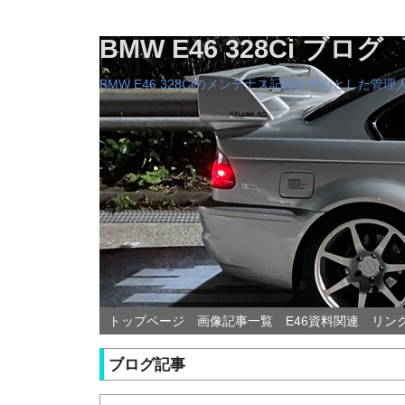
BMW E46 328Ci ブログ
BMW E46 328Ciのメンテナス記録を中心とした
トップページ
画像記事一覧
E46資料関連
リン
ブログ記事