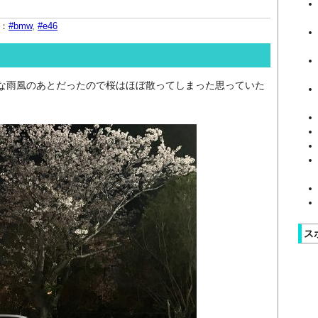
：
#bmw
,
#e46
な雨風のあとだったので桜はほぼ散ってしまった思っていた
ス