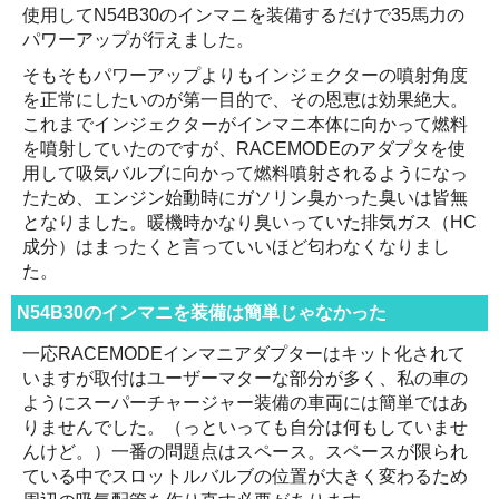
使用してN54B30のインマニを装備するだけで35馬力の
パワーアップが行えました。
そもそもパワーアップよりもインジェクターの噴射角度
を正常にしたいのが第一目的で、その恩恵は効果絶大。
これまでインジェクターがインマニ本体に向かって燃料
を噴射していたのですが、RACEMODEのアダプタを使
用して吸気バルブに向かって燃料噴射されるようになっ
たため、エンジン始動時にガソリン臭かった臭いは皆無
となりました。暖機時かなり臭いっていた排気ガス（HC
成分）はまったくと言っていいほど匂わなくなりまし
た。
N54B30のインマニを装備は簡単じゃなかった
一応RACEMODEインマニアダプターはキット化されて
いますが取付はユーザーマターな部分が多く、私の車の
ようにスーパーチャージャー装備の車両には簡単ではあ
りませんでした。（っといっても自分は何もしていませ
んけど。）一番の問題点はスペース。スペースが限られ
ている中でスロットルバルブの位置が大きく変わるため