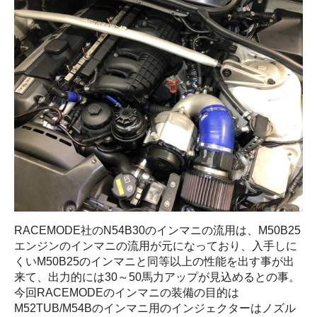
RACEMODE社のN54B30のインマニの流用は、M50B25
エンジンのインマニの流用が元になっており、入手しに
くいM50B25のインマニと同等以上の性能を出す事が出
来て、出力的には30～50馬力アップが見込めるとの事。
今回RACEMODEのインマニの装備の目的は
M52TUB/M54Bのインマニ用のインジェクターはノズル