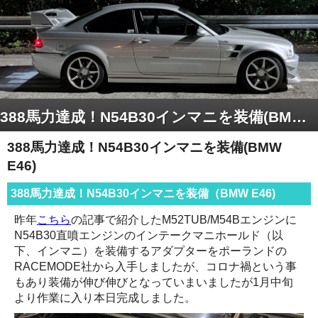
388馬力達成！N54B30インマニを装備(BMW E46)
388馬力達成！N54B30インマニを装備(BMW
E46)
388馬力達成！N54B30インマニを装備（BMW E46)
昨年
こちら
の記事で紹介したM52TUB/M54Bエンジンに
N54B30直噴エンジンのインテークマニホールド（以
下、インマニ）を装備するアダプターをポーランドの
RACEMODE社から入手しましたが、コロナ禍という事
もあり装備が伸び伸びとなっていまいましたが1月中旬
より作業に入り本日完成しました。