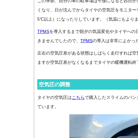
この季節、自分の車の駐車場は午後になると西日が
くなり、日が沈んでからタイヤの空気圧をモニターする
5℃以上）になったりしています。（気温にもより
TPMS
を導入するまで朝夕の気温変化やタイヤへの
きませんでしたので、
TPMS
の導入は非常によかっ
左右の空気圧差がある状態はしばらく走行すれば空
ますが空気圧差がなくなるまでタイヤの暖機運転終
空気圧の調整
タイヤの空気圧は
こちら
で購入したスライムのパン
ています。