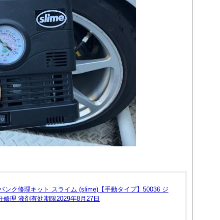
ンク修理キット スライム (slime)【手動タイプ】50036 ジ
修理 液剤有効期限2029年8月27日