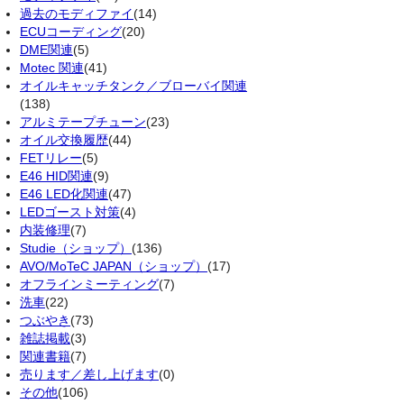
過去のモディファイ
(14)
ECUコーディング
(20)
DME関連
(5)
Motec 関連
(41)
オイルキャッチタンク／ブローバイ関連
(138)
アルミテープチューン
(23)
オイル交換履歴
(44)
FETリレー
(5)
E46 HID関連
(9)
E46 LED化関連
(47)
LEDゴースト対策
(4)
内装修理
(7)
Studie（ショップ）
(136)
AVO/MoTeC JAPAN（ショップ）
(17)
オフラインミーティング
(7)
洗車
(22)
つぶやき
(73)
雑誌掲載
(3)
関連書籍
(7)
売ります／差し上げます
(0)
その他
(106)