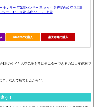
ー センサー 空気圧センサー 車 タイヤ 音声案内式 空気圧計
 センサー USB充電 温度 ソーラー充電
Amazonで購入
楽天市場で購入
入
が4本のタイヤの空気圧を常にモニターできるのは大変便利で
？」なんて感でしたから^^;
が違う！