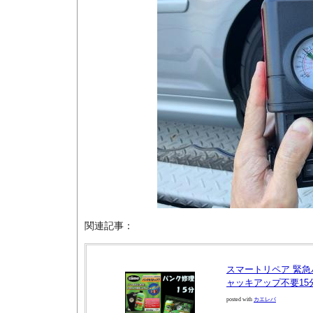
関連記事：
スマートリペア 緊急パ
ャッキアップ不要15分
posted with
カエレバ