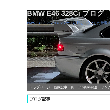
BMW E46 328Ci ブログ
BMW E46 328Ciのメンテナス記録を中心とした
トップページ
画像記事一覧
E46資料関連
リン
ブログ記事