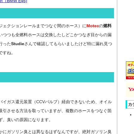
BMW E46)
ジェクションレールまでつなぐ間のホース）に
Motec
の
燃料
いつつも全燃料ホースは交換したしどこかつなぎ目からの漏
行った
Studie
さんで確認してもらいましたけど特に漏れ見つ
ですね。
バイガス還元装置（CCVバルブ）経由できないため、オイル
カ
吸引させる方法を取っていますが、複数のホースをつなぐ箇
ず、臭いの原因になります。
かにガソリン臭とは異なるはずなんですが、絶対ガソリン臭