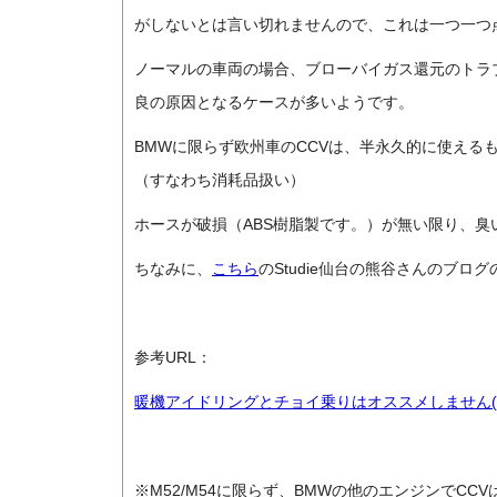
がしないとは言い切れませんので、これは一つ一つ
ノーマルの車両の場合、ブローバイガス還元のトラ
良の原因となるケースが多いようです。
BMWに限らず欧州車のCCVは、半永久的に使える
（すなわち消耗品扱い）
ホースが破損（ABS樹脂製です。）が無い限り、臭
ちなみに、
こちら
のStudie仙台の熊谷さんのブロ
参考URL：
暖機アイドリングとチョイ乗りはオススメしません( x _
※M52/M54に限らず、BMWの他のエンジンでCC