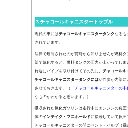
3.チャコールキャニスタートラブル
現代の車には
チャコールキャニスタータンク
なるも
されています。
法律で規制されたのが何時から知りませんが燃料タ
部で気化すると、燃料タンクの圧力が上がってしま
れ込むパイプを取り付けてその先に、
チャコールキ
チャコールキャニスタータンクには
活性炭が内部に
させておきます。（「
チャコールキャニスターの中
なものかわかると思います。）
吸収された気化ガソリンは走行中にエンジンの負圧
体の
インテイク・マニホールド
に接続していて負圧
チャコールキャニスターの間にベント・バルブ（電