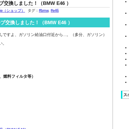
換しました！（BMW E46 ）
udie（ショップ）
タグ：
#bmw
,
#e46
交換しました！（BMW E46 ）
ですよ、ガソリン給油口付近から...。（多分、ガソリン）
い。
、
燃料フィルタ等）
ス