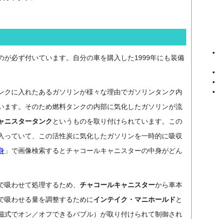
のが必ず付いています。自分の車を購入した1999年にも装備
ンクに入れたあるガソリンが様々な理由でガソリンタンク内
います。そのため燃料タンクの内部に気化したガソリンが流
ャニスタータンク
というものを取り付けられています。この
入っていて、この活性炭に気化したガソリンを一時的に吸収
身
」で画像検索するとチャコールキャニスターの中身がどん
で吸わせて処理するため、
チャコールキャニスター
から車本
で吸わせる量を調整するために
インテイク・マニホールド
と
磁式でオン／オフできるバブル）が取り付けられて制御され