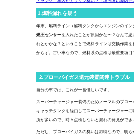
トランク、車内がガソリン臭い？！埃っぽい原因究明（
1.燃料漏れを疑う
年末、燃料ライン（燃料タンクからエンジンのイン
燃圧センサー
を入れたことが原因かな〜？なんて思
れとかかな？ということで燃料ラインは交換作業を
からず。古い車なので、燃料系の点検は最重要項目
2.ブローバイガス還元装置関連トラブル
自分の車では、これが一番怪しいです。
スーパーチャージャー装備のためノーマルのブロー
キャッチタンクを経由してスーパーチャージャーに
所が多いので、時々点検しないと漏れの発見ができ
ただし、ブローバイガスの臭いは独特なので、明ら