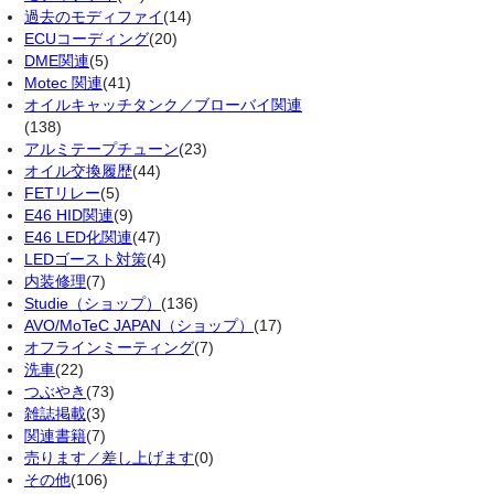
過去のモディファイ
(14)
ECUコーディング
(20)
DME関連
(5)
Motec 関連
(41)
オイルキャッチタンク／ブローバイ関連
(138)
アルミテープチューン
(23)
オイル交換履歴
(44)
FETリレー
(5)
E46 HID関連
(9)
E46 LED化関連
(47)
LEDゴースト対策
(4)
内装修理
(7)
Studie（ショップ）
(136)
AVO/MoTeC JAPAN（ショップ）
(17)
オフラインミーティング
(7)
洗車
(22)
つぶやき
(73)
雑誌掲載
(3)
関連書籍
(7)
売ります／差し上げます
(0)
その他
(106)