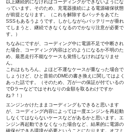
以上継続的になければコーディングができないようにな
っています。そのため、充電器接続による電源確保状態
が前提となります。（これを解除するパッチをあてた
SSSもあるうようです。しかしながらバッテリーが垂れ
てしまうと、継続できなくなるのでかなり注意が必要で
す。）
ちなみにですが、コーディング中に電源不足で中断され
た場合、コーディング内容はどのようになるか不明のた
め、最悪走行不能なケースも覚悟しなければなりませ
ん。
これはもちろん、よほど不運なケースが重なった場合で
しょうけど、ひと昔前のDMEの書き換えに関してはよく
あった話です。（そのため、万が一の保証が付ているの
でDラーなどではそれなりの金額を取るわけですか
ね？！）
エンジンかけたままコーディングもできると思います
が、コーディング内容によっては一度エンジンを再起動
しなくてはならないケースなどがあるかと思います。エ
ンジン再起動できなくなった場合など、結果的に電源の
確保ができる環境が必要ということになります。オフミ