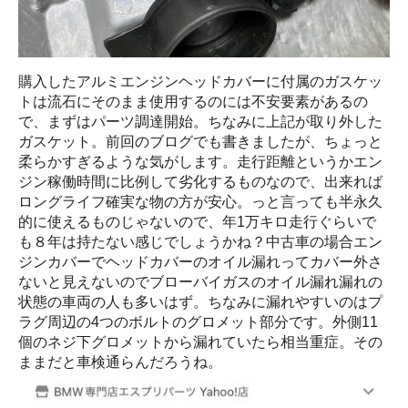
購入したアルミエンジンヘッドカバーに付属のガスケッ
トは流石にそのまま使用するのには不安要素があるの
で、まずはパーツ調達開始。ちなみに上記が取り外した
ガスケット。前回のブログでも書きましたが、ちょっと
柔らかすぎるような気がします。走行距離というかエン
ジン稼働時間に比例して劣化するものなので、出来れば
ロングライフ確実な物の方が安心。っと言っても半永久
的に使えるものじゃないので、年1万キロ走行ぐらいで
も８年は持たない感じでしょうかね？中古車の場合エン
ジンカバーでヘッドカバーのオイル漏れってカバー外さ
ないと見えないのでブローバイガスのオイル漏れ漏れの
状態の車両の人も多いはず。ちなみに漏れやすいのはプ
ラグ周辺の4つのボルトのグロメット部分です。外側11
個のネジ下グロメットから漏れていたら相当重症。その
ままだと車検通らんだろうね。