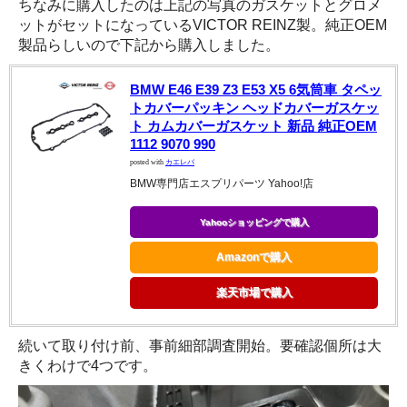
ちなみに購入したのは上記の写真のガスケットとグロメ
ットがセットになっているVICTOR REINZ製。純正OEM
製品らしいので下記から購入しました。
BMW E46 E39 Z3 E53 X5 6気筒車 タペッ
トカバーパッキン ヘッドカバーガスケッ
ト カムカバーガスケット 新品 純正OEM
1112 9070 990
posted with
カエレバ
BMW専門店エスプリパーツ Yahoo!店
Yahooショッピングで購入
Amazonで購入
楽天市場で購入
続いて取り付け前、事前細部調査開始。要確認個所は大
きくわけで4つです。