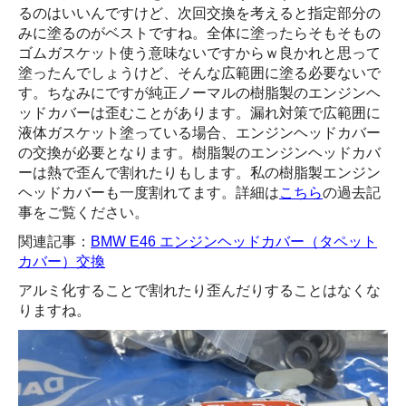
るのはいいんですけど、次回交換を考えると指定部分の
みに塗るのがベストですね。全体に塗ったらそもそもの
ゴムガスケット使う意味ないですからｗ良かれと思って
塗ったんでしょうけど、そんな広範囲に塗る必要ないで
す。ちなみにですが純正ノーマルの樹脂製のエンジンヘ
ッドカバーは歪むことがあります。漏れ対策で広範囲に
液体ガスケット塗っている場合、エンジンヘッドカバー
の交換が必要となります。樹脂製のエンジンヘッドカバ
ーは熱で歪んで割れたりもします。私の樹脂製エンジン
ヘッドカバーも一度割れてます。詳細は
こちら
の過去記
事をご覧ください。
関連記事：
BMW E46 エンジンヘッドカバー（タペット
カバー）交換
アルミ化することで割れたり歪んだりすることはなくな
りますね。