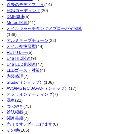
過去のモディファイ
(14)
ECUコーディング
(20)
DME関連
(5)
Motec 関連
(41)
オイルキャッチタンク／ブローバイ関連
(138)
アルミテープチューン
(23)
オイル交換履歴
(44)
FETリレー
(5)
E46 HID関連
(9)
E46 LED化関連
(47)
LEDゴースト対策
(4)
内装修理
(7)
Studie（ショップ）
(136)
AVO/MoTeC JAPAN（ショップ）
(17)
オフラインミーティング
(7)
洗車
(22)
つぶやき
(73)
雑誌掲載
(3)
関連書籍
(7)
売ります／差し上げます
(0)
その他
(106)