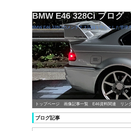
BMW E46 328Ci ブログ
BMW E46 328Ciのメンテナス記録を中心とした
トップページ
画像記事一覧
E46資料関連
リン
ブログ記事