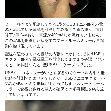
ミラー根本まで配線してあるL型のUSBミニの部分の電
源と流れている電流を計測してみるとご覧の通り。電圧
降下が0.24Vあり、電流が400mAしか流れていません。
この写真を撮影した状態でスマートルームミラーは再起
動を繰り返しています。
配線を這わせている個所の内張をはがして、別のUSBコ
ネクター部分で電源電圧を計測して１つ１つ確認してい
くと、原因はなんとL型USBミニケーブルでした。
USBミニコネクターが小さすぎるのでケーブル内部の抵
抗値を計測できませんでしたが、USBミニコネクターが
気温が低いと内部抵抗が上がってしまいスマートルーム
ミラーで必要とされる電力が確保できず再起動を繰り返
していたようです。