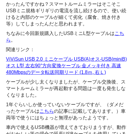
かったんですかね？スマートルームミラーはそこそこ
USBミニ規格ギリギリの電流を流し続けるので、使い続
けると内部のケーブルが細くて劣化（腐食、焼き付き
等）してしまったんだと思われます。
ちなみに今回新規購入したUSBミニL型ケーブルは
こち
ら
。
関連リンク：
ViViSun USB 2.0 ミニケーブル USB(A)オス-USB(miniB)
オス L型 左右90°方向変換ケーブル 金メッキ付き 高速
480Mbpsのデータ転送同期リード (1.8ｍ, 右Ｌ)
ケーブルが少し太くなりましたが、ケーブル交換後、ス
マートルームミラーが再起動する問題は一度も発生しな
くなりました。
1年ぐらいしか使っていないケーブルですが、（ダメだ
ったケーブルは
こちら
の記事に記載してあります。）車
両等で使うにはちょっと無理があったようです。
車内で使えるUSB機器が増えてきておりまうすが、動作
がおかしい等の場合で延長USBケーブルを使用している