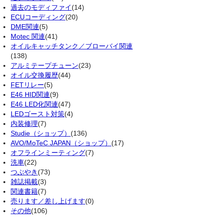
過去のモディファイ
(14)
ECUコーディング
(20)
DME関連
(5)
Motec 関連
(41)
オイルキャッチタンク／ブローバイ関連
(138)
アルミテープチューン
(23)
オイル交換履歴
(44)
FETリレー
(5)
E46 HID関連
(9)
E46 LED化関連
(47)
LEDゴースト対策
(4)
内装修理
(7)
Studie（ショップ）
(136)
AVO/MoTeC JAPAN（ショップ）
(17)
オフラインミーティング
(7)
洗車
(22)
つぶやき
(73)
雑誌掲載
(3)
関連書籍
(7)
売ります／差し上げます
(0)
その他
(106)