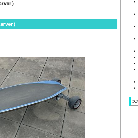
rver）
rver）
ス