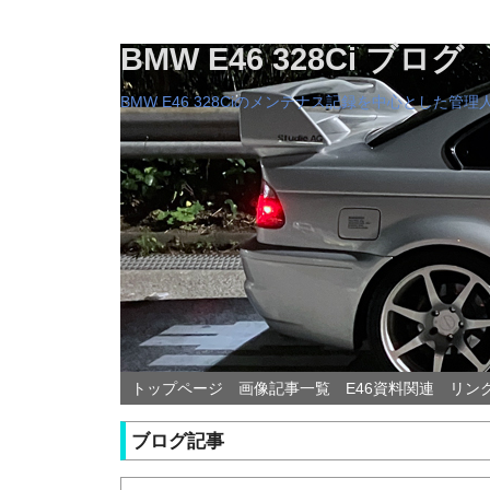
BMW E46 328Ci ブログ
BMW E46 328Ciのメンテナス記録を中心とした
トップページ
画像記事一覧
E46資料関連
リン
ブログ記事