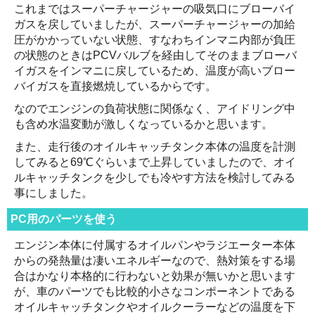
これまではスーパーチャージャーの吸気口にブローバイ
ガスを戻していましたが、スーパーチャージャーの加給
圧がかかっていない状態、すなわちインマニ内部が負圧
の状態のときはPCVバルブを経由してそのままブローバ
イガスをインマニに戻しているため、温度が高いブロー
バイガスを直接燃焼しているからです。
なのでエンジンの負荷状態に関係なく、アイドリング中
も含め水温変動が激しくなっているかと思います。
また、走行後のオイルキャッチタンク本体の温度を計測
してみると69℃ぐらいまで上昇していましたので、オイ
ルキャッチタンクを少しでも冷やす方法を検討してみる
事にしました。
PC用のパーツを使う
エンジン本体に付属するオイルパンやラジエーター本体
からの発熱量は凄いエネルギーなので、熱対策をする場
合はかなり本格的に行わないと効果が無いかと思います
が、車のパーツでも比較的小さなコンポーネントである
オイルキャッチタンクやオイルクーラーなどの温度を下