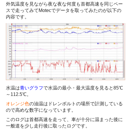
外気温度を見ながら夜な夜な何度も首都高速を同じペー
スで走ってみてMotecでデータを取ってみたのが以下の
内容です。
水温は
青いグラフ
で水温の最小・最大温度を見ると85℃
～112.5℃。
オレンジ色
の油温はドレンボルトの場所で計測している
ので高めな数字になっています。
このログは首都高速を走って、車が十分に温まった後に
一般道を少し走行後に取ったログです。