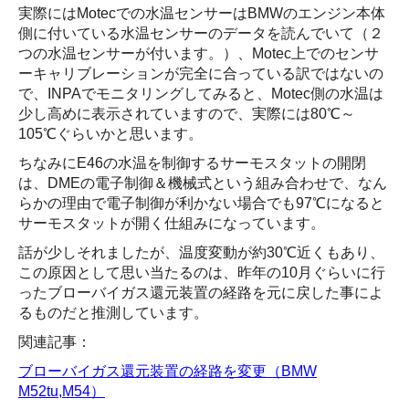
実際にはMotecでの水温センサーはBMWのエンジン本体
側に付いている水温センサーのデータを読んでいて（２
つの水温センサーが付います。）、Motec上でのセンサ
ーキャリブレーションが完全に合っている訳ではないの
で、INPAでモニタリングしてみると、Motec側の水温は
少し高めに表示されていますので、実際には80℃～
105℃ぐらいかと思います。
ちなみにE46の水温を制御するサーモスタットの開閉
は、DMEの電子制御＆機械式という組み合わせで、なん
らかの理由で電子制御が利かない場合でも97℃になると
サーモスタットが開く仕組みになっています。
話が少しそれましたが、温度変動が約30℃近くもあり、
この原因として思い当たるのは、昨年の10月ぐらいに行
ったブローバイガス還元装置の経路を元に戻した事によ
るものだと推測しています。
関連記事：
ブローバイガス還元装置の経路を変更（BMW
M52tu,M54）