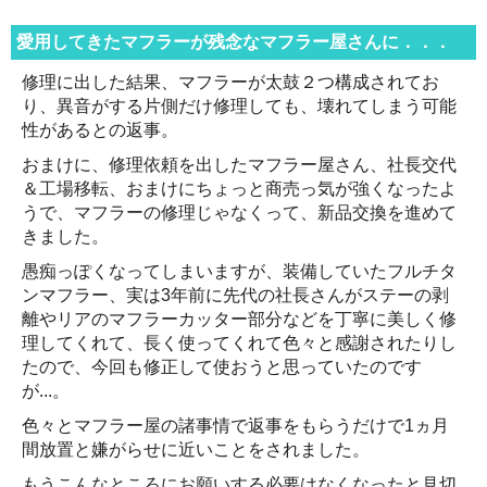
愛用してきたマフラーが残念なマフラー屋さんに．．．
修理に出した結果、マフラーが太鼓２つ構成されてお
り、異音がする片側だけ修理しても、壊れてしまう可能
性があるとの返事。
おまけに、修理依頼を出したマフラー屋さん、社長交代
＆工場移転、おまけにちょっと商売っ気が強くなったよ
うで、マフラーの修理じゃなくって、新品交換を進めて
きました。
愚痴っぽくなってしまいますが、装備していたフルチタ
ンマフラー、実は3年前に先代の社長さんがステーの剥
離やリアのマフラーカッター部分などを丁寧に美しく修
理してくれて、長く使ってくれて色々と感謝されたりし
たので、今回も修正して使おうと思っていたのです
が...。
色々とマフラー屋の諸事情で返事をもらうだけで1ヵ月
間放置と嫌がらせに近いことをされました。
もうこんなところにお願いする必要はなくなったと見切