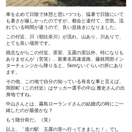
車を止めて日陰で休憩と思いつつも、猛暑で日陰にいて
も暑さが厳しかったのですが、都会と違付て、空気、流
れている時間が違うので、良い息抜きになりました。
この付近、川（朝比奈川）が流れ、山あり、川ありで、
とても良い場所です。
残念ながらこの付近、茶室、玉露の里以外、特になりも
ありませんが（苦笑）、新東名高速道路、藤枝岡部イン
ターチェンジから降りると、5kmないぐらいの所にあり
ます。
その他、この地で自分の知っている有名な事と言えば、
岡部町（この付近）はサッカー選手の
中山 雅史さんの出
身地ですね。
中山さんとは、霧島ローランドさんの結婚式の時にご一
緒したのが最後かな？
もう随分前だ。（笑）
以上、「道の駅 玉露の里へ行ってきました！」でし