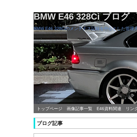
BMW E46 328Ci ブログ
BMW E46 328Ciのメンテナス記録を中心とした
トップページ
画像記事一覧
E46資料関連
リン
ブログ記事