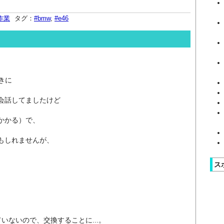
Y作業
タグ：
#bmw
,
#e46
ときに
会話してましたけど
かかる）で、
もしれませんが、
ス
いないので、交換することに...。