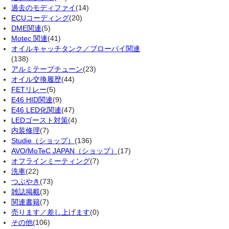
過去のモディファイ
(14)
ECUコーディング
(20)
DME関連
(5)
Motec 関連
(41)
オイルキャッチタンク／ブローバイ関連
(138)
アルミテープチューン
(23)
オイル交換履歴
(44)
FETリレー
(5)
E46 HID関連
(9)
E46 LED化関連
(47)
LEDゴースト対策
(4)
内装修理
(7)
Studie（ショップ）
(136)
AVO/MoTeC JAPAN（ショップ）
(17)
オフラインミーティング
(7)
洗車
(22)
つぶやき
(73)
雑誌掲載
(3)
関連書籍
(7)
売ります／差し上げます
(0)
その他
(106)