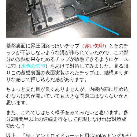
基盤裏面に昇圧回路っぽいチップ（
赤い矢印
）とそのチ
ップが干渉しないような溝が作られていたので、この部
分の放熱効果をためるチップが放熱できるようにケース
に穴（
水色の矢印
）をあけて対策してみました。見る限
りこの基盤裏面の表面実装されたチップは、結構ぎりぎ
りな感じで押し込んだ感があります。
ちょっと見た目が良くありませんが、内装内部に埋め込
むならば穴が開いていても大きな問題にはならないかと
思います。
また、これでしばらく様子をみてみたいと思います。多
分2時間半以上の連続走行をして再現しなければ対策成
功かな？
以上、「続・アンドロイドカーナビ用Carplayドングルが