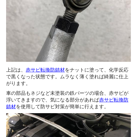
上記は、
赤サビ転換防錆材
をナットに塗って、化学反応
で黒くなった状態です。ムラなく薄く塗れば綺麗に仕上
がります。
車の部品もネジなど未塗装の鉄パーツの場合、赤サビが
浮いてきますので、気になる部分があれば
赤サビ転換防
錆材
を使用して防サビ対策が簡単に行えます。