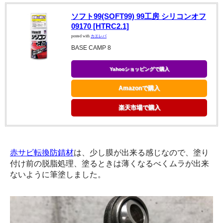
ソフト99(SOFT99) 99工房 シリコンオフ
09170 [HTRC2.1]
posted with
カエレバ
BASE CAMP 8
Yahooショッピングで購入
Amazonで購入
楽天市場で購入
赤サビ転換防錆材
は、少し膜が出来る感じなので、塗り
付け前の脱脂処理、塗るときは薄くなるべくムラが出来
ないように筆塗しました。