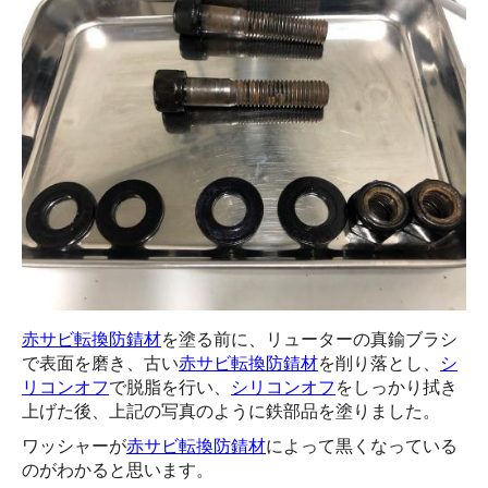
赤サビ転換防錆材
を塗る前に、リューターの真鍮ブラシ
で表面を磨き、古い
赤サビ転換防錆材
を削り落とし、
シ
リコンオフ
で脱脂を行い、
シリコンオフ
をしっかり拭き
上げた後、上記の写真のように鉄部品を塗りました。
ワッシャーが
赤サビ転換防錆材
によって黒くなっている
のがわかると思います。