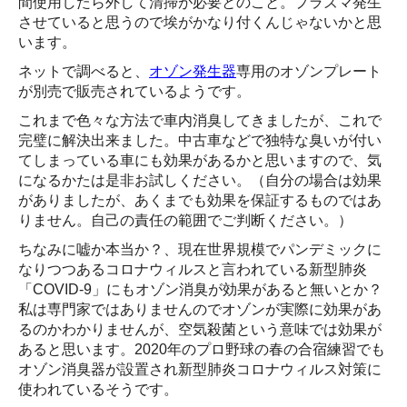
間使用したら外して清掃が必要とのこと。プラズマ発生
させていると思うので埃がかなり付くんじゃないかと思
います。
ネットで調べると、
オゾン発生器
専用のオゾンプレート
が別売で販売されているようです。
これまで色々な方法で車内消臭してきましたが、これで
完璧に解決出来ました。中古車などで独特な臭いが付い
てしまっている車にも効果があるかと思いますので、気
になるかたは是非お試しください。（自分の場合は効果
がありましたが、あくまでも効果を保証するものではあ
りません。自己の責任の範囲でご判断ください。）
ちなみに嘘か本当か？、現在世界規模でパンデミックに
なりつつあるコロナウィルスと言われている新型肺炎
「COVID-9」にもオゾン消臭が効果があると無いとか？
私は専門家ではありませんのでオゾンが実際に効果があ
るのかわかりませんが、空気殺菌という意味では効果が
あると思います。2020年のプロ野球の春の合宿練習でも
オゾン消臭器が設置され新型肺炎コロナウィルス対策に
使われているそうです。