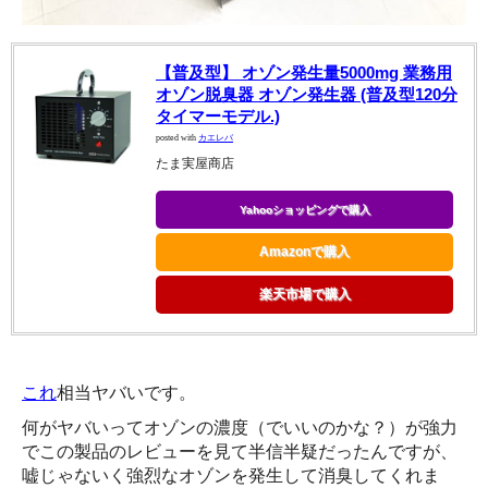
【普及型】 オゾン発生量5000mg 業務用
オゾン脱臭器 オゾン発生器 (普及型120分
タイマーモデル.)
posted with
カエレバ
たま実屋商店
Yahooショッピングで購入
Amazonで購入
楽天市場で購入
これ
相当ヤバいです。
何がヤバいってオゾンの濃度（でいいのかな？）が強力
でこの製品のレビューを見て半信半疑だったんですが、
嘘じゃないく強烈なオゾンを発生して消臭してくれま