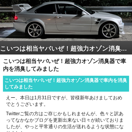
こいつは相当ヤバいぜ！超強力オゾン消臭器で車内を消臭してみました
こいつは相当ヤバいぜ！超強力オゾン消臭器で車
内を消臭してみました
こいつは相当ヤバいぜ！超強力オゾン消臭器で車内を消臭
してみました
えー、本日は1月31日ですが、皆様新年あけましておめ
でとうございます。
Twitterご覧の方はご存じかもしれませんが、色々と訳あ
ってなかなかブログを更新出来ない日々が続いておりま
したが、やっと平常通りの生活が送れるような状態にな