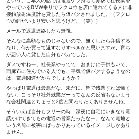
という、ご本人の話では電通ケツ持ちで赤坂で社長業を
やっているBMW乗りでフクロウを店に連れてくる人に非
接触放射温度計を貸したら仮パクされました。（フクロ
ウの餌だいより安いと思うけど。（笑））
メールで返還連絡したら無視。
そんなに高額なものじゃないので、無くしたら弁償する
なり、何か買って返すなりすべきかと思いますが、育ち
が悪い人に貸した自分もバカでした。
ダメですねー、社長業やってて、おまけに子供もいて、
西麻布に住んでいる人でも、平気で仮パクするようなの
は、電通関連だからでしょうか？
やっぱり電通は最悪だな、未だに、皆で残業すれば怖く
ない、こっそり社外残業だーってなんの反省もないよう
な会社関連とちょっと2度と関わりたくありませんね。
そういえば自分もフリーの時、深夜に自宅にいきなり電
話かけてきてもの電通の営業だったなー、なんて電通と
いう名前に被害にばっかりあっているイメージしかあり
ません。