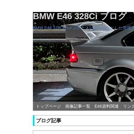
BMW E46 328Ci ブログ
BMW E46 328Ciのメンテナス記録を中心とした
トップページ
画像記事一覧
E46資料関連
リン
ブログ記事