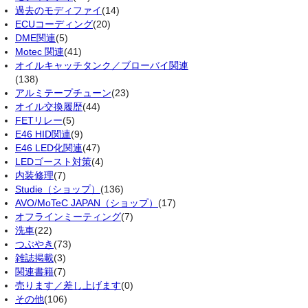
過去のモディファイ
(14)
ECUコーディング
(20)
DME関連
(5)
Motec 関連
(41)
オイルキャッチタンク／ブローバイ関連
(138)
アルミテープチューン
(23)
オイル交換履歴
(44)
FETリレー
(5)
E46 HID関連
(9)
E46 LED化関連
(47)
LEDゴースト対策
(4)
内装修理
(7)
Studie（ショップ）
(136)
AVO/MoTeC JAPAN（ショップ）
(17)
オフラインミーティング
(7)
洗車
(22)
つぶやき
(73)
雑誌掲載
(3)
関連書籍
(7)
売ります／差し上げます
(0)
その他
(106)