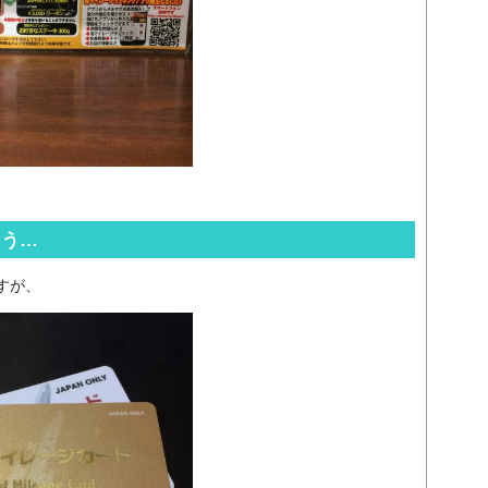
そう…
すが、