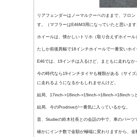
リアフェンダーはノーマルクーペのままで、フロント
す。（マフラーはE46M3用になっていたと思います
ホイールは、懐かしいトリホ（取り合えずホイール
たしか前後異幅で18インチホイールで一番安いホ
E46では、19インチは入るけど、まともに走れな
今の時代なら19インチタイヤも種類がある（サイ
に走れるようになるかもしれませんけど。
結局、17inch->18inch->19inch->18inch->
結局、今のProdriveが一番気に入っているかな。
昔、Studieの鈴木社長との会話の中で、車のパ
確かにインチ数で金額が極端に変わりますから、金