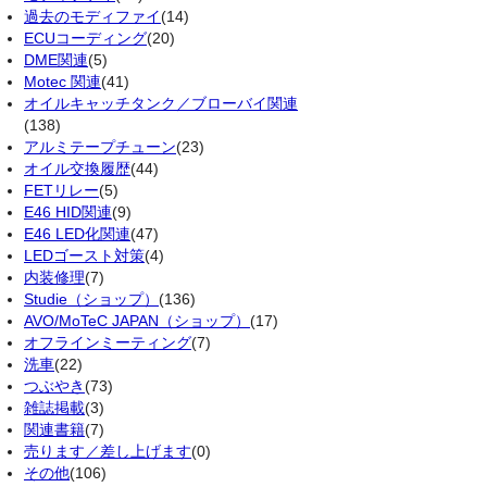
過去のモディファイ
(14)
ECUコーディング
(20)
DME関連
(5)
Motec 関連
(41)
オイルキャッチタンク／ブローバイ関連
(138)
アルミテープチューン
(23)
オイル交換履歴
(44)
FETリレー
(5)
E46 HID関連
(9)
E46 LED化関連
(47)
LEDゴースト対策
(4)
内装修理
(7)
Studie（ショップ）
(136)
AVO/MoTeC JAPAN（ショップ）
(17)
オフラインミーティング
(7)
洗車
(22)
つぶやき
(73)
雑誌掲載
(3)
関連書籍
(7)
売ります／差し上げます
(0)
その他
(106)