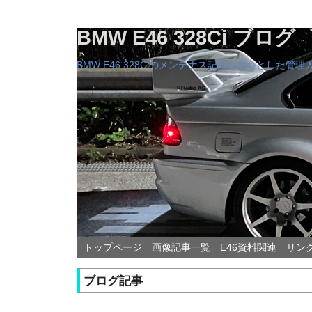
BMW E46 328Ci ブログ
BMW E46 328Ciのメンテナス記録を中心とした
トップページ
画像記事一覧
E46資料関連
リン
ブログ記事