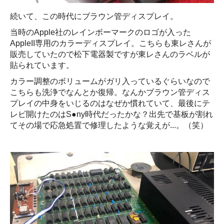
続いて、この時代にブラウン管ディスプレイ。
当時のApple社のレインボーマークのロゴが入った
AppleII専用のカラーディスプレイ。こちらも東レさんが
販売していたので松下電器製ですが東レさんのラベルが
貼られています。
カラー調整のボリュームがガリ入っているぐらいなので
こちらも洗浄でなんとか復帰。なんかブラウン管ディス
プレイの中身をいじるのはなぜか慣れていて、最後にテ
レビ開けたのはS●ny時代だったかな？出先で基板が割れ
てその場で応急処置で修理したような覚えが...。（笑）