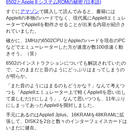
6502とApple II システムROMの秘密 (日本語)
すぐに
アマゾン
で購入して読んでみると、書籍には
AppleIIの本物のハードでなく、現代風にAppleIIエミュレ
ーターでAppleIIを動作させることが出来る内容が紹介さ
れていました。
確かに、1MHzの6502CPUとAppleのハードを現在のPC
などでエミューレーターした方が速度が数100倍速く動
きそう。（笑）
6502のインストラクションについても解説されていたの
で、このままだと昔のようにどっぷりはまってしまうの
が明らか。
「また昔のようにはまるのもどうかな？」なんて考えつ
つも「AppleIIエミュレーター上で軽くAppleIIを思い出し
て楽しむだけにしよう」、なんて思いつつも、11年ぶり
にしまってあったAppleIIを開封しました。
手元にあるのはAppleII Jplus。16KRAMを48KRAMに拡
張して、DISK2を2台と数々のインターフェイスカードは
いまだに健在。