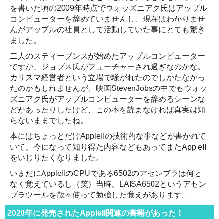
を書いた頃の2009年時点でウォッズニアク氏はアップル
コンピューターを辞めていませんし、現在はわかりませ
んがアップルの社員として活動していた事にとても驚き
ました。
二人のスティーブンスが始めたアップルコンピューター
ですが、ジョブス氏がフューチャーされ過ぎなのかな。
カリスマ経営者という立場で騒がれたのでしかたなかっ
たのかもしれませんが、映画StevenJobsの中でもウォッ
ズニアク氏がアップルコンピューターを辞めるシーンな
どがあったりしたけど、この本を読まなければ真実は知
らないままでしたね。
本にはちょっとだけAppleIIの技術的な事などが書かれて
いて、今になって知り得た内容などもあってまたAppleII
をいじりたくなりました。
いまだにAppleIIのCPUである6502のアセンブラは何と
なく覚えているし（笑）当時、LAISA6502というアセン
ブラツールを散々使って勉強した覚えがあります。
2020年に発売されたAppleII関連の書籍があった！