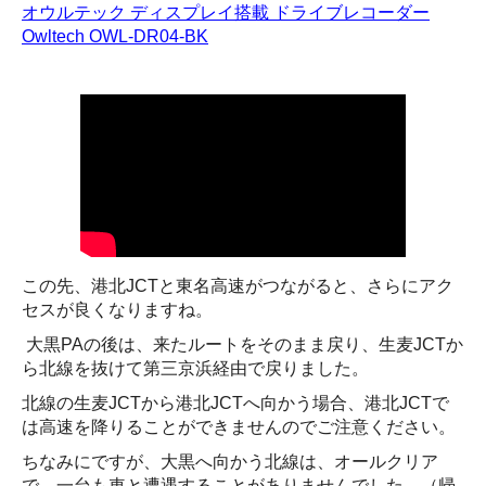
オウルテック ディスプレイ搭載 ドライブレコーダー
Owltech OWL-DR04-BK
この先、港北JCTと東名高速がつながると、さらにアク
セスが良くなりますね。
大黒PAの後は、来たルートをそのまま戻り、生麦JCTか
ら北線を抜けて第三京浜経由で戻りました。
北線の生麦JCTから港北JCTへ向かう場合、港北JCTで
は高速を降りることができませんのでご注意ください。
ちなみにですが、大黒へ向かう北線は、オールクリア
で、一台も車と遭遇することがありませんでした。（帰