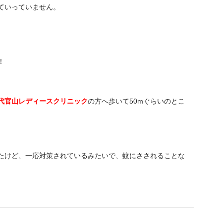
ていっていません。
）
！
代官山レディースクリニック
の方へ歩いて50mぐらいのとこ
たけど、一応対策されているみたいで、蚊にさされることな