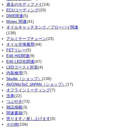
過去のモディファイ
(14)
ECUコーディング
(20)
DME関連
(5)
Motec 関連
(41)
オイルキャッチタンク／ブローバイ関連
(138)
アルミテープチューン
(23)
オイル交換履歴
(44)
FETリレー
(5)
E46 HID関連
(9)
E46 LED化関連
(47)
LEDゴースト対策
(4)
内装修理
(7)
Studie（ショップ）
(136)
AVO/MoTeC JAPAN（ショップ）
(17)
オフラインミーティング
(7)
洗車
(22)
つぶやき
(73)
雑誌掲載
(3)
関連書籍
(7)
売ります／差し上げます
(0)
その他
(106)