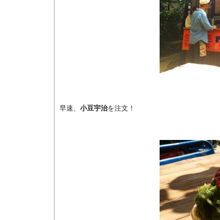
早速、
小豆宇治
を注文！