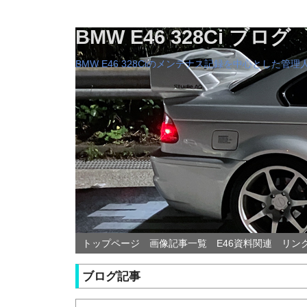
BMW E46 328Ci ブログ
BMW E46 328Ciのメンテナス記録を中心とした
トップページ
画像記事一覧
E46資料関連
リン
ブログ記事